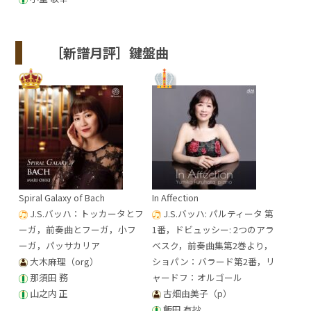
［新譜月評］鍵盤曲
Spiral Galaxy of Bach
In Affection
J.S.バッハ：トッカータとフ
J.S.バッハ: パルティータ 第
ーガ，前奏曲とフーガ，小フ
1番，ドビュッシー: 2つのアラ
ーガ，パッサカリア
ベスク，前奏曲集第2巻より，
大木麻理（org）
ショパン：バラード第2番，リ
那須田 務
ャードフ：オルゴール
山之内 正
古畑由美子（p）
飯田 有抄