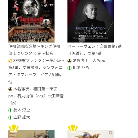
伊福部昭総進撃～キング伊福
ベートーヴェン：交響曲第3番
部まつりの夕べ 実況録音
《英雄》，同第4番
SF交響ファンタジー第1番～
尾高忠明＝大阪po
第3番，交響譚詩，シンフォニ
相場 ひろ
ア・タプカーラ，ピアノ組曲，
他
本名徹次，和田薫＝東京
po，石丸由佳（org）松田華音
（p）
鈴木 淳史
山野 雄大