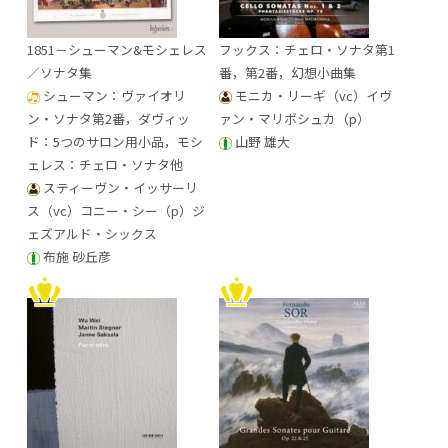
1851－シューマン&モシェレス
フックス：チェロ・ソナタ第1
／ソナタ集
番，第2番，幻想小曲集
シューマン：ヴァイオリ
モニカ・リーギ（vc）イヴ
ン・ソナタ第2番，ダヴィッ
ァン・マリボシュカ（p）
ド：5つのサロン用小品，モシ
山野 雄大
ェレス：チェロ・ソナタ他
スティーヴン・イッサーリ
ス（vc）コニー・シー（p）ジ
ェズアルド・シックス
布施 砂丘彦