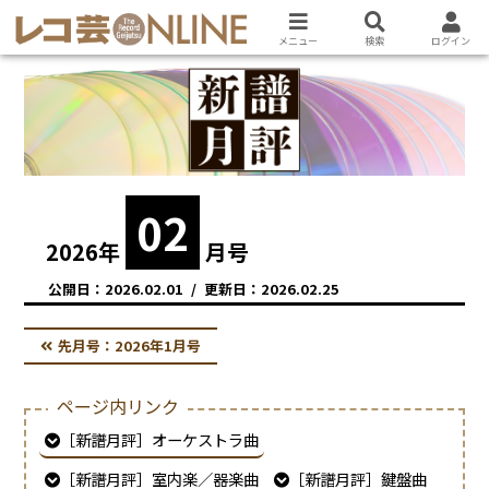
メニュー
検索
ログイン
02
2026
年
月号
2026.02.01
2026.02.25
先月号：
2026年1月号
ページ内リンク
［新譜月評］オーケストラ曲
［新譜月評］室内楽／器楽曲
［新譜月評］鍵盤曲