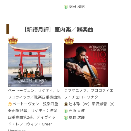
安田 和信
［新譜月評］室内楽／器楽曲
ベートーヴェン，リゲティ，レ
ラフマニノフ，プロコフィエ
フコウィッツ／弦楽四重奏曲集
フ：チェロ・ソナタ
ベートーヴェン：弦楽四重
辻本玲（vc）沼沢淑音（p）
奏曲第16番，リゲティ：弦楽
石原 立教
四重奏曲第2番，デイヴィッ
草野 次郎
ド・レフコウィツ：Green
Mountains