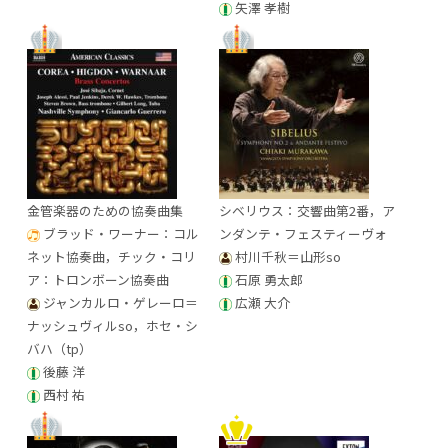
矢澤 孝樹
金管楽器のための協奏曲集
シベリウス：交響曲第2番，ア
ブラッド・ワーナー：コル
ンダンテ・フェスティーヴォ
ネット協奏曲，チック・コリ
村川千秋＝山形so
ア：トロンボーン協奏曲
石原 勇太郎
ジャンカルロ・ゲレーロ＝
広瀬 大介
ナッシュヴィルso，ホセ・シ
バハ（tp）
後藤 洋
西村 祐