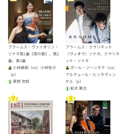
ブラームス：ヴァイオリン・
ブラームス：クラリネット
ソナタ第1番《雨の歌》，第2
（ヴィオラ）ソナタ，クラリネ
番，第3番
ット・ソナタ
小林美樹（vn）小林有沙
ポール・ジーンタラ（va）
（p）
アルテュール・ヒンネヴィン
草野 次郎
ケル（p）
舩木 篤也