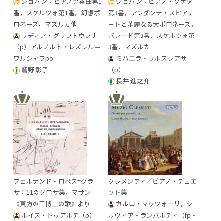
ショパン：ピアノ協奏曲第1
ショパン：ピアノ・ソナタ
番，スケルツォ第1番，幻想ポ
第3番，アンダンテ・スピアナ
ロネーズ，マズルカ他
ートと華麗なる大ポロネーズ，
リディア・グリフトウフナ
バラード第3番，スケルツォ第
（p）アルノルト・レズレル＝
3番，マズルカ
ワルシャワpo
ミハエラ・ウルスレアサ
鷲野 彰子
（p）
長井 進之介
フェルナンド・ロペス=グラ
クレメンティ／ピアノ・デュエ
サ：11のグロサ集，マサン
ット集
《東方の三博士の歌》より
カルロ・マッツォーリ，シ
ルイス・ドゥアルテ（p）
ルヴィア・ランバルディ（fp・