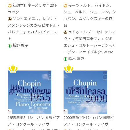
幻想ポロネーズほか全23ト
モーツァルト，ハイドン，
ラック
シューベルト，シューマン，シ
ヤン・エキエル，レギナ・
ョパン，ムソルグスキーの作
スメンジャンカからピオトル・
品
パレチニまで21人のピアニス
ラドゥ・ルプー（p）テルア
ト
ヴィヴ弦楽四重奏団，カジミ
鷲野 彰子
エシュ・コルト＝バーデン=バ
ーデン・フライブルクSWRso
鈴木 淳史
1955年第5回ショパン国際ピア
2000年第14回ショパン国際ピ
ノ・コンクール・ライヴ
アノ・コンクール・ライヴ