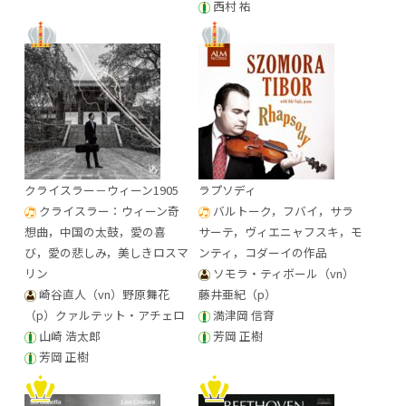
西村 祐
クライスラー－ウィーン1905
ラプソディ
クライスラー：ウィーン奇
バルトーク，フバイ，サラ
想曲，中国の太鼓，愛の喜
サーテ，ヴィエニャフスキ，モ
び，愛の悲しみ，美しきロスマ
ンティ，コダーイの作品
リン
ソモラ・ティボール（vn）
崎谷直人（vn）野原舞花
藤井亜紀（p）
（p）クァルテット・アチェロ
満津岡 信育
山崎 浩太郎
芳岡 正樹
芳岡 正樹