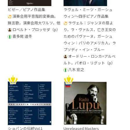
ビゼー／ピアノ作品集
ラヴェル・ミーツ・ガーシュ
演奏会用半音階的変奏曲，
ウィン～四手ピアノ作品集
無言歌，演奏会用大ワルツ，他
ラヴェル：ジャンヌの扇よ
ロベルト・プロッセダ（p）
り，ラ・ヴァルス，亡き王女の
喜多尾 道冬
ためのパヴァーヌ，ガーシュ
ウィン：パリのアメリカ人，ラ
プソディ・イン・ブルー
オードリー・ロンカ=アルベ
ルト，パオロ・リグット（p）
八木 宏之
ショパンの伝統Vol.1
Unreleased Masters