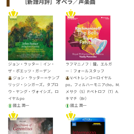
［新譜月評］オペラ／声楽曲
ジョン・ラッター：イン・
ラフマニノフ：鐘，エルガ
ザ・ポエッツ・ガーデン
ー：フォールスタッフ
ジョン・ラッター＝ケンブ
V.ペトレンコ＝ロイヤル
リッジ・シンガーズ，タプロ
po，フィルハーモニアcho，M.
ウ・ヤング・ヴォイシズ，ロ
メサク（S）P.ペトロフ（T）A.
イヤルpo
キマチ（Br）
國土 潤一
國土 潤一