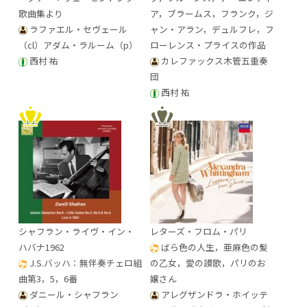
歌曲集より
ア，ブラームス，フランク，ジ
ラファエル・セヴェール
ャン・アラン，デュルフレ，フ
（cl）アダム・ラルーム（p）
ローレンス・プライスの作品
西村 祐
カレファックス木管五重奏
団
西村 祐
シャフラン・ライヴ・イン・
レターズ・フロム・パリ
ハバナ1962
ばら色の人生，亜麻色の髪
J.S.バッハ：無伴奏チェロ組
の乙女，愛の讃歌，パリのお
曲第3，5，6番
嬢さん
ダニール・シャフラン
アレグザンドラ・ホイッテ