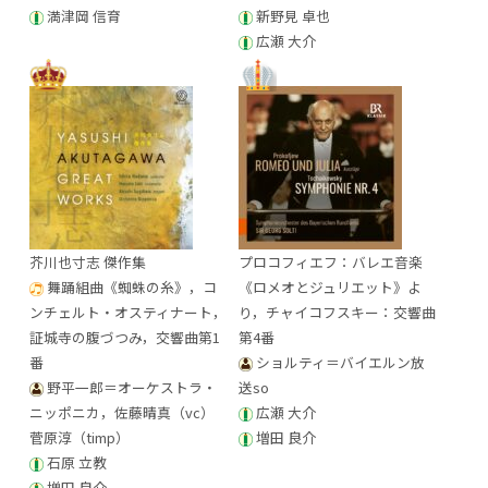
満津岡 信育
新野見 卓也
広瀬 大介
芥川也寸志 傑作集
プロコフィエフ：バレエ音楽
舞踊組曲《蜘蛛の糸》，コ
《ロメオとジュリエット》よ
ンチェルト・オスティナート，
り，チャイコフスキー：交響曲
証城寺の腹づつみ，交響曲第1
第4番
番
ショルティ＝バイエルン放
野平一郎＝オーケストラ・
送so
ニッポニカ，佐藤晴真（vc）
広瀬 大介
菅原淳（timp）
増田 良介
石原 立教
増田 良介