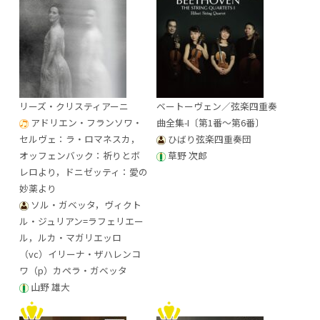
リーズ・クリスティアーニ
ベートーヴェン／弦楽四重奏
アドリエン・フランソワ・
曲全集-I〔第1番～第6番〕
セルヴェ：ラ・ロマネスカ，
ひばり弦楽四重奏団
オッフェンバック：祈りとボ
草野 次郎
レロより，ドニゼッティ：愛の
妙薬より
ソル・ガベッタ，ヴィクト
ル・ジュリアン=ラフェリエー
ル，ルカ・マガリエッロ
（vc）イリーナ・ザハレンコ
ワ（p）カペラ・ガベッタ
山野 雄大