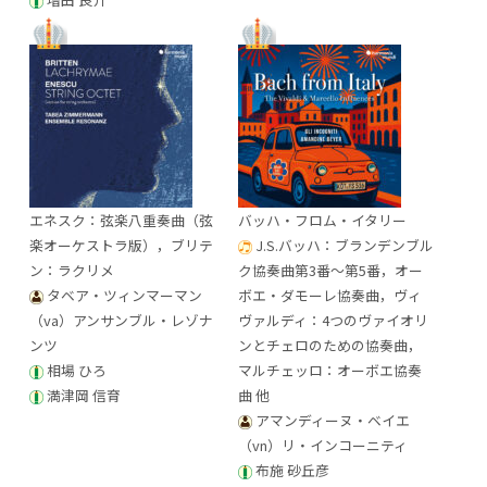
エネスク：弦楽八重奏曲（弦
バッハ・フロム・イタリー
楽オーケストラ版），ブリテ
J.S.バッハ：ブランデンブル
ン：ラクリメ
ク協奏曲第3番～第5番，オー
タベア・ツィンマーマン
ボエ・ダモーレ協奏曲，ヴィ
（va）アンサンブル・レゾナ
ヴァルディ：4つのヴァイオリ
ンツ
ンとチェロのための協奏曲，
相場 ひろ
マルチェッロ：オーボエ協奏
満津岡 信育
曲 他
アマンディーヌ・ベイエ
（vn）リ・インコーニティ
布施 砂丘彦