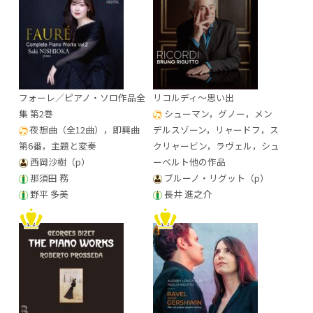
フォーレ／ピアノ・ソロ作品全
リコルディ～思い出
集 第2巻
シューマン，グノー，メン
夜想曲（全12曲），即興曲
デルスゾーン，リャードフ，ス
第6番，主題と変奏
クリャービン，ラヴェル，シュ
西岡沙樹（p）
ーベルト他の作品
那須田 務
ブルーノ・リグット（p）
野平 多美
長井 進之介