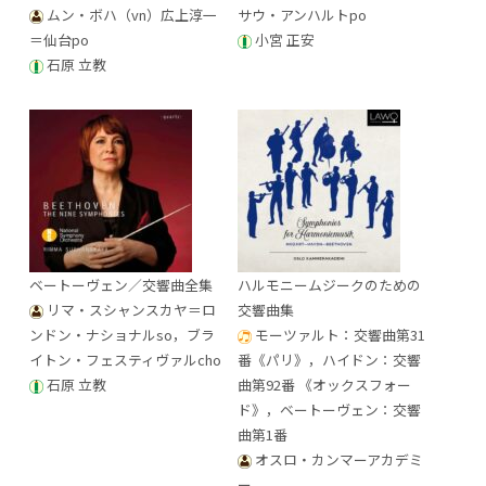
ムン・ボハ（vn）広上淳一
サウ・アンハルトpo
＝仙台po
小宮 正安
石原 立教
ベートーヴェン／交響曲全集
ハルモニームジークのための
リマ・スシャンスカヤ＝ロ
交響曲集
ンドン・ナショナルso，ブラ
モーツァルト：交響曲第31
イトン・フェスティヴァルcho
番《パリ》，ハイドン：交響
石原 立教
曲第92番 《オックスフォー
ド》，ベートーヴェン：交響
曲第1番
オスロ・カンマーアカデミ
ー