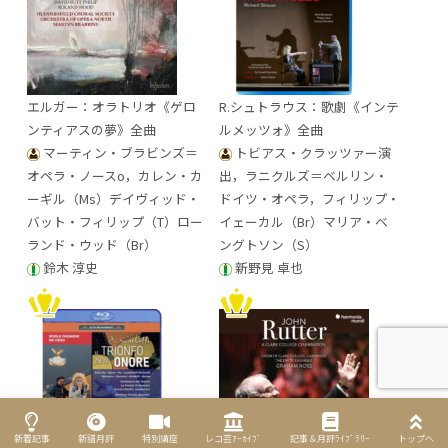
エルガー：オラトリオ《ゲロ
R.シュトラウス：歌劇《インテ
ンティアスの夢》全曲
ルメッツォ》全曲
マーティン・ブラビンズ＝
トビアス・クラッツァー演
オペラ・ノースo，カレン・カ
出，ラニクルズ＝ベルリン・
ーギル（Ms）デイヴィッド・
ドイツ・オペラ，フィリップ・
バット・フィリップ（T）ロー
イェーカル（Br）マリア・ベ
ランド・ウッド（Br）
ングトソン（S）
鈴木 淳史
新野見 卓也
新着記事
新譜月評
特別講座
レコ芸ｱｰｶｲﾌﾞ
記事＆月評ﾗｲﾌﾞﾗﾘｰ
トップへ