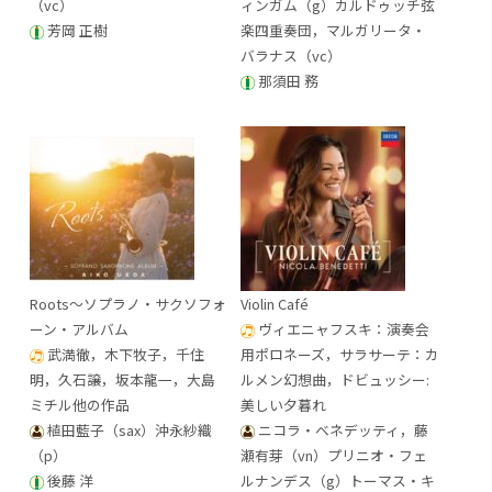
（vc）
ィンガム（g）カルドゥッチ弦
芳岡 正樹
楽四重奏団，マルガリータ・
バラナス（vc）
那須田 務
Roots～ソプラノ・サクソフォ
Violin Café
ーン・アルバム
ヴィエニャフスキ：演奏会
武満徹，木下牧子，千住
用ポロネーズ，サラサーテ：カ
明，久石譲，坂本龍一，大島
ルメン幻想曲，ドビュッシー:
ミチル他の作品
美しい夕暮れ
植田藍子（sax）沖永紗織
ニコラ・ベネデッティ，藤
（p）
瀬有芽（vn）プリニオ・フェ
後藤 洋
ルナンデス（g）トーマス・キ