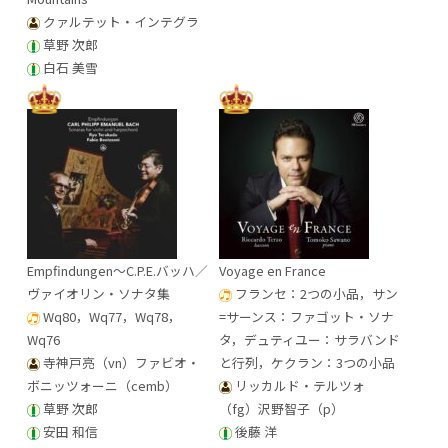
クァルテット・インテグラ
草野 次郎
白石 美雪
Empfindungen～C.P.E.バッハ／
Voyage en France
ヴァイオリン・ソナタ集
フランセ：2つの小品，サン
Wq80，Wq77，Wq78，
=サーンス：ファゴット・ソナ
Wq76
タ，デュティユー：サラバンド
寺神戸亮（vn）ファビオ・
と行列，ケクラン：3つの小品
ボニッツォーニ（cemb）
リッカルド・テルツォ
草野 次郎
（fg）沢野智子（p）
安田 和信
後藤 洋