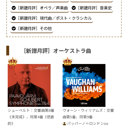
［新譜月評］オペラ／声楽曲
［新譜月評］音楽史
［新譜月評］現代曲／ポスト・クラシカル
［新譜月評］その他
［新譜月評］オーケストラ曲
シューベルト：交響曲第8番
ヴォーン・ウィリアムズ：交響
《未完成》，同第4番《悲劇
曲第5番，同第9番
的》
パッパーノ＝ロンドンso