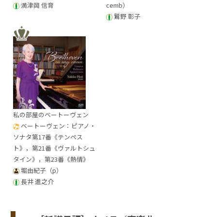
満津岡 信育
cemb）
鷲野 彰子
私の部屋のベートーヴェン
ベートーヴェン：ピアノ・
ソナタ第17番《テンペス
ト》，第21番《ヴァルトシュ
タイン》，第23番《熱情》
堀由紀子（p）
長井 進之介