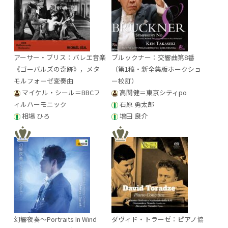
アーサー・ブリス：バレエ音楽
ブルックナー：交響曲第8番
《ゴーバルズの奇跡》，メタ
（第1稿・新全集版ホークショ
モルフォーゼ変奏曲
ー校訂）
マイケル・シール＝BBCフ
高関健＝東京シティpo
ィルハーモニック
石原 勇太郎
相場 ひろ
増田 良介
幻響夜奏～Portraits In Wind
ダヴィド・トラーゼ：ピアノ協