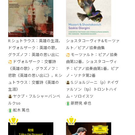
R.シュトラウス：英雄の生涯，
ショスタコーヴィチ&モーツァ
ドヴォルザーク：英雄の歌，
ルト／ピアノ協奏曲集
グラズノフ：英雄の思い出に
モーツァルト：ピアノ協奏
ドヴォルザーク：交響詩
曲第12番，ショスタコーヴィ
《英雄の歌》，グラズノフ：
チ：ピアノ協奏曲第1番，ピア
悲歌《英雄の思い出に》，R.シ
ノ・ソナタ第2番
ュトラウス：交響詩《英雄の
S.ジョルジーニ（p）P.イヴ
生涯》
ァルソン（tp）トロントハイ
ヤクブ・フルシャ＝バンベ
ム・ソロイスツ
ルクso
新野見 卓也
舩木 篤也