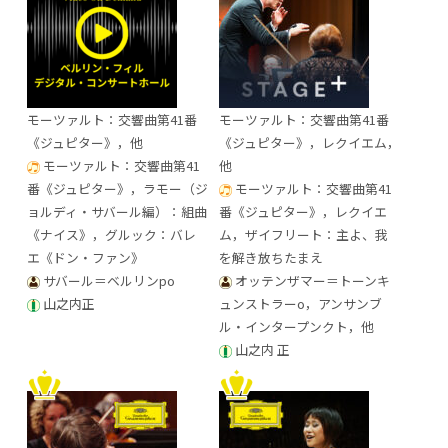
モーツァルト：交響曲第41番
モーツァルト：交響曲第41番
《ジュピター》，他
《ジュピター》，レクイエム，
モーツァルト：交響曲第41
他
番《ジュピター》，ラモー（ジ
モーツァルト：交響曲第41
ョルディ・サバール編）：組曲
番《ジュピター》，レクイエ
《ナイス》，グルック：バレ
ム，ザイフリート：主よ、我
エ《ドン・ファン》
を解き放ちたまえ
サバール＝ベルリンpo
オッテンザマー＝トーンキ
山之内正
ュンストラーo，アンサンブ
ル・インタープンクト，他
山之内 正