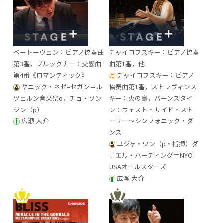
ベートーヴェン：ピアノ協奏曲
チャイコフスキー：ピアノ協奏
第3番，ブルックナー：交響曲
曲第1番，他
第4番《ロマンティック》
チャイコフスキー：ピアノ
ヤニック・ネゼ=セガン＝ル
協奏曲第1番，ストラヴィンス
ツェルン音楽祭o，チョ・ソン
キー：火の鳥，バーンスタイ
ジン（p）
ン：ウェスト・サイド・スト
広瀬 大介
ーリー～シンフォニック・ダ
ンス
ユジャ・ワン（p・指揮）ダ
ニエル・ハーディング＝NYO-
USAオールスターズ
広瀬 大介