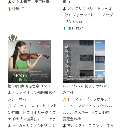
佐々木新平＝東京吹奏o
奏曲
後藤 洋
アレクサンドル・トラーゼ
（p）ジャナンドレア・ノセダ
＝RAI国立so
増田 良介
第9回仙台国際音楽コンクー
バウハウスの街デッサウから
ル・ヴァイオリン部門最高位
の音楽
ムン・ボハ
トーマス・ブッフホルツ：
ブルッフ：スコットランド
ファイニンガー・フラクタル，
幻想曲，ドヴォルザーク：ヴ
ムソルグスキー=ラヴェル編：
ァイオリン協奏曲，モーツァ
展覧会の絵
ルト：カッサシオンK63より
マルクス・L.フランク＝デッ