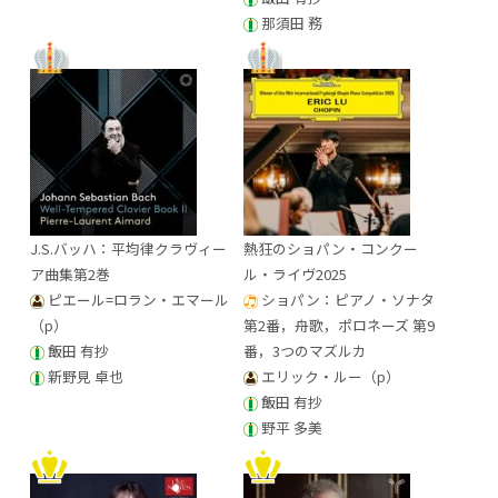
那須田 務
J.S.バッハ：平均律クラヴィー
熱狂のショパン・コンクー
ア曲集第2巻
ル・ライヴ2025
ピエール=ロラン・エマール
ショパン：ピアノ・ソナタ
（p）
第2番，舟歌，ポロネーズ 第9
飯田 有抄
番，3つのマズルカ
新野見 卓也
エリック・ルー（p）
飯田 有抄
野平 多美