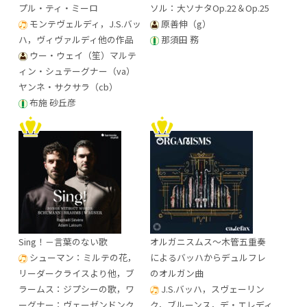
プル・ティ・ミーロ
ソル：大ソナタOp.22＆Op.25
モンテヴェルディ，J.S.バッ
原善伸（g）
ハ，ヴィヴァルディ他の作品
那須田 務
ウー・ウェイ（笙）マルテ
ィン・シュテーグナー（va）
ヤンネ・サクサラ（cb）
布施 砂丘彦
Sing！－言葉のない歌
オルガニスムス～木管五重奏
シューマン：ミルテの花，
によるバッハからデュルフレ
リーダークライスより他，ブ
のオルガン曲
ラームス：ジプシーの歌，ワ
J.S.バッハ，スヴェーリン
ーグナー：ヴェーゼンドンク
ク，ブルーンス，デ・エレディ