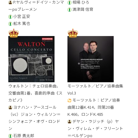
P.ヤルヴィ＝ドイツ・カンマ
相場 ひろ
ーpoブレーメン
満津岡 信育
小宮 正安
舩木 篤也
ウォルトン：チェロ協奏曲，
モーツァルト／ピアノ協奏曲集
交響曲第1番，喜劇的序曲《ス
Vol.3
カピノ》
モーツァルト：ピアノ協奏
ヨナハン・アースゴール
曲第12番K.414，同第20番
（vc）ジョン・ウィルソン＝
K.466，ロンドK.485
シンフォニア・オヴ・ロンド
デヤン・ラジッチ（p）ヤ
ン
ン・ヴィレム・デ・フリーント
石原 勇太郎
＝ベルゲンpo