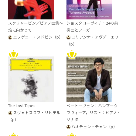
スクリャービン／ピアノ曲集～
ショスタコーヴィチ：24の前
焔に向かって
奏曲とフーガ
エフゲニー・スドビン（p）
ユリアンナ・アヴデーエワ
（p）
The Lost Tapes
ベートーヴェン：ハンマーク
スヴャトスラフ・リヒテル
ラヴィーア，リスト：ピアノ・
（p）
ソナタ
ハオチェン・チャン（p）