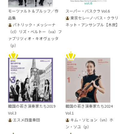
モーツァルト＆ブルッフ／作
スーパー・バスクラ Vol.6
品集
東京セレーノ･バス・クラリ
パトリック・メッシーナ
ネット・アンサンブル【木炭】
（cl）リズ・ベルトー（va）フ
ァブリツィオ・キオヴェッタ
（p）
韓国の若き演奏家たち2019
韓国の若き演奏家たち2024
Vol.3
Vol.1
エスメ四重奏団
キム・ソヒョン（vn）ホ
ン・ソユ（p）