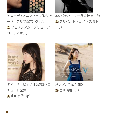
アコーディオニスト～プレリュ
J.S.バッハ：フーガの技法，他
ード、ワルツ&アンヴォル
アルベルト・カノ・スミト
フェリシアン・ブリュ（ア
（p）
コーディオン）
ダマーズ／ピアノ作品集2～エ
メシアン作品全集5
チュード全集
宮崎明香（p）
山田磨依（p）