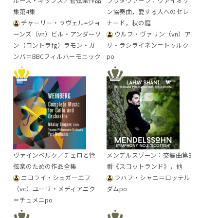
ルース・ギップス／管弦楽作品
ラウタヴァーラ：ヴァイオリ
集第4集
ン協奏曲，愛する人へのセレ
チャーリー・ラヴェル=ジョ
ナード，秋の庭
ーンズ（vn）ビル・アンダーソ
ウルフ・ヴァリン（vn）ア
ン（コントラfg）ラモン・ガ
リ・ラシライネン＝トゥルク
ンバ＝BBCフィルハーモニック
po
ヴァインベルク／チェロと管
メンデルスゾーン：交響曲第3
弦楽のための作品全集
番《スコットランド》，他
ニコライ・シュガーエフ
ラハフ・シャニ＝ロッテル
（vc）ユーリ・メディアニク
ダムpo
＝チュメニpo