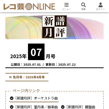
メニュー
検索
ログイン
07
2025
年
月号
2025.07.01
2025.07.22
先月号：
2025年6月号
ページ内リンク
［新譜月評］オーケストラ曲
［新譜月評］室内楽／器楽曲
［新譜月評］鍵盤曲