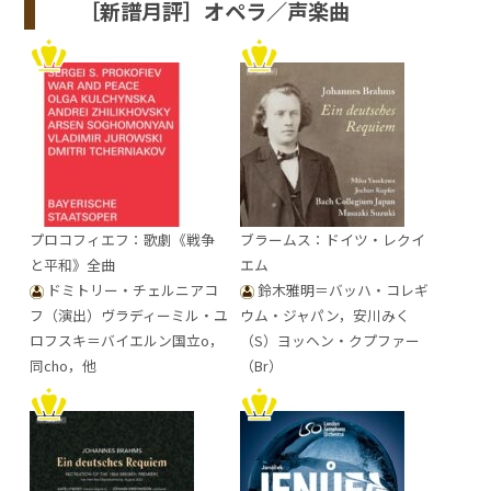
［新譜月評］オペラ／声楽曲
プロコフィエフ：歌劇《戦争
ブラームス：ドイツ・レクイ
と平和》全曲
エム
ドミトリー・チェルニアコ
鈴木雅明＝バッハ・コレギ
フ（演出）ヴラディーミル・ユ
ウム・ジャパン，安川みく
ロフスキ＝バイエルン国立o，
（S）ヨッヘン・クプファー
同cho，他
（Br）