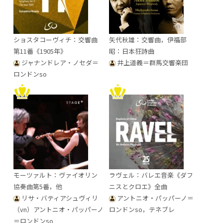
ショスタコーヴィチ：交響曲
矢代秋雄：交響曲，伊福部
第11番《1905年》
昭：日本狂詩曲
ジャナンドレア・ノセダ＝
井上道義＝群馬交響楽団
ロンドンso
モーツァルト：ヴァイオリン
ラヴェル：バレエ音楽《ダフ
協奏曲第5番，他
ニスとクロエ》全曲
リサ・バティアシュヴィリ
アントニオ・パッパーノ＝
（vn）アントニオ・パッパーノ
ロンドンso，テネブレ
＝ロンドンso