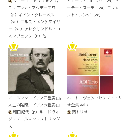
ダニール・トリフォノフ，
ピエール・コロンベ（vn）マ
ユリアンナ・アヴデーエワ
ーテー・スーチ（va）エッカ
（p）ギドン・クレーメル
ルト・ルンゲ（vc）
（vn）ニルス・メンケマイヤ
ー（va）アレクサンドル・ロ
スラヴェッツ（B）他
ノールマン：ピアノ四重奏曲，
ベートーヴェン／ピアノ・トリ
人生の階段，ピアノ六重奏曲
オ全集 Vol.2
和田記代（p）ルードヴィ
葵トリオ
グ・ノールマン・ストリング
ス