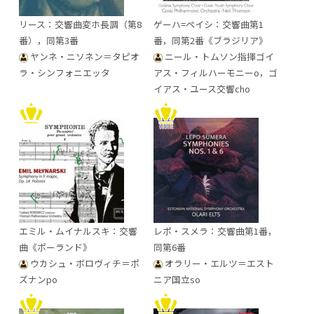
リース：交響曲変ホ長調（第8
ゲーハ=ペイシ：交響曲第1
番），同第3番
番，同第2番《ブラジリア》
ヤンネ・ニソネン＝タピオ
ニール・トムソン指揮ゴイ
ラ・シンフォニエッタ
アス・フィルハーモニーo，ゴ
イアス・ユース交響cho
エミル・ムイナルスキ：交響
レポ・スメラ：交響曲第1番，
曲《ポーランド》
同第6番
ウカシュ・ボロヴィチ＝ポ
オラリー・エルツ＝エスト
ズナンpo
ニア国立so