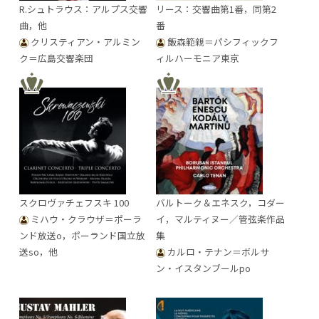
R.シュトラウス：アルプス交響
リース：交響曲第1番，同第2
曲，他
番
クリスティアン・アルミン
飯森範親＝パシフィックフ
ク＝広島交響楽団
ィルハーモニア東京
スクロヴァチェフスキ 100
バルトーク＆エネスク，コダー
ミハウ・クラウザ＝ポーラ
イ，マルティヌー／管弦楽作品
ンド放送o，ポーランド国立放
集
送so，他
カルロ・テナン＝ボルサ
ン・イスタンブールpo