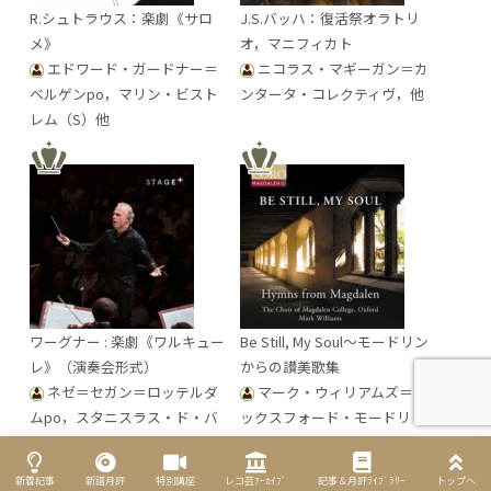
R.シュトラウス：楽劇《サロ
J.S.バッハ：復活祭オラトリ
メ》
オ，マニフィカト
エドワード・ガードナー＝
ニコラス・マギーガン＝カ
ベルゲンpo，マリン・ビスト
ンタータ・コレクティヴ，他
レム（S）他
ワーグナー : 楽劇《ワルキュー
Be Still, My Soul～モードリン
レ》（演奏会形式）
からの讃美歌集
ネゼ＝セガン＝ロッテルダ
マーク・ウィリアムズ＝オ
ムpo，スタニスラス・ド・バ
ックスフォード・モードリ
ルベラク（T）他
ン・カレッジcho
新着記事
新譜月評
特別講座
レコ芸ｱｰｶｲﾌﾞ
記事＆月評ﾗｲﾌﾞﾗﾘｰ
トップへ