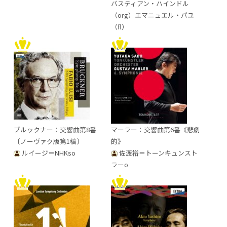
バスティアン・ハインドル
（org）エマニュエル・パユ
（fl）
ブルックナー：交響曲第8番
マーラー：交響曲第6番《悲劇
〔ノーヴァク版第1稿〕
的》
ルイージ＝NHKso
佐渡裕＝トーンキュンスト
ラーo