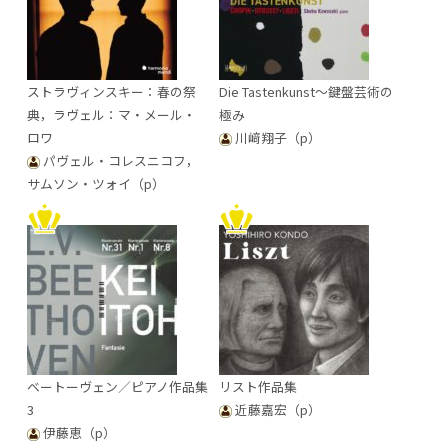
ストラヴィンスキー：春の祭
Die Tastenkunst～鍵盤芸術の
典，ラヴェル：マ・メール・
極み
ロワ
川﨑翔子（p）
パヴェル・コレスニコフ，
サムソン・ツォイ（p）
ベートーヴェン／ピアノ作品集
リスト作品集
3
近藤嘉宏（p）
伊藤恵（p）