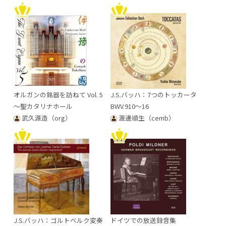
オルガンの銘器を訪ねて Vol. 5
J.S.バッハ：7つのトッカータ
～聖カタリナホール
BWV.910～16
武久源造（org）
渡邊順生（cemb）
J.S.バッハ：ゴルトベルク変奏
ドイツでの放送録音集