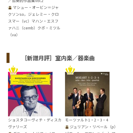
／協奏的作品集Vol.2
マシュー・オービン＝ジャ
クソンso，ジェレミー・クロ
スマー（vc）マハン・エスフ
ァハニ（cemb）クボ・ミツル
（va）
［新譜月評］室内楽／器楽曲
ショスタコーヴィチ・ディスカ
モーツァルト1・2・3・4
ヴァリーズ
ジュリアン・リベール（p）