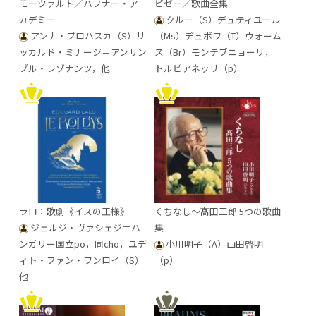
モーツァルト／ハフナー・ア
ビゼー／歌曲全集
カデミー
クルー（S）デュティユール
アンナ・プロハスカ（S）リ
（Ms）デュボワ（T）ウォーム
ッカルド・ミナージ＝アンサン
ス（Br）モンテブニョーリ，
ブル・レゾナンツ，他
トルビアネッリ（p）
ラロ：歌劇《イスの王様》
くちなし～髙田三郎 5つの歌曲
ジェルジ・ヴァシェジ＝ハ
集
ンガリー国立po，同cho，ユデ
小川明子（A）山田啓明
ィト・ファン・ワンロイ（S）
（p）
他