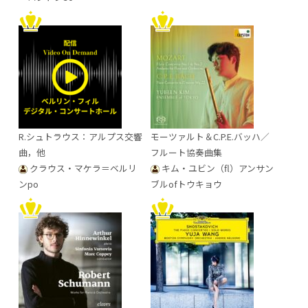
R.シュトラウス：アルプス交響
モーツァルト＆C.P.E.バッハ／
曲，他
フルート協奏曲集
クラウス・マケラ＝ベルリ
キム・ユビン（fl）アンサン
ンpo
ブルofトウキョウ