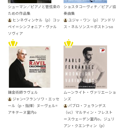
シューマン／ピアノと管弦楽の
ショスタコーヴィチ／ピアノ協
ための作品集
奏曲集
ヒンネヴィンケル（p）コッ
ユジャ・ワン（p）アンドリ
ペイ＝シンフォニア・ヴァル
ス・ネルソンス＝ボストンso
ソヴィア
錬金術師ラヴェル
ムーンライト・ヴァリエーショ
ジャン=フランソワ・エッセ
ンズ
ール（p・指揮）ヌーヴェル=
パブロ・フェランデス
アキテーヌ室内o
（vc）マルティン・フレスト
＝スウェーデン室内o，ジュリ
アン・クエンティン（p）