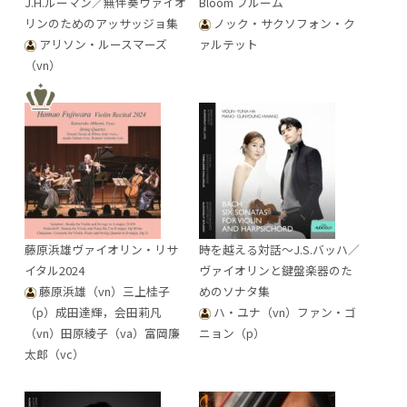
J.H.ルーマン／無伴奏ヴァイオ
Bloom ブルーム
リンのためのアッサッジョ集
ノック・サクソフォン・ク
アリソン・ルースマーズ
ァルテット
（vn）
藤原浜雄ヴァイオリン・リサ
時を越える対話～J.S.バッハ／
イタル2024
ヴァイオリンと鍵盤楽器のた
藤原浜雄（vn）三上桂子
めのソナタ集
（p）成田達輝，会田莉凡
ハ・ユナ（vn）ファン・ゴ
（vn）田原綾子（va）富岡廉
ニョン（p）
太郎（vc）