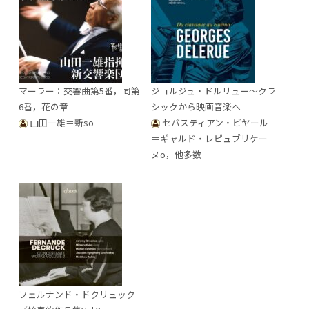
マーラー：交響曲第5番，同第
ジョルジュ・ドルリュー～クラ
6番，花の章
シックから映画音楽へ
山田一雄＝新so
セバスティアン・ビヤール
＝ギャルド・レピュブリケー
ヌo，他多数
フェルナンド・ドクリュック