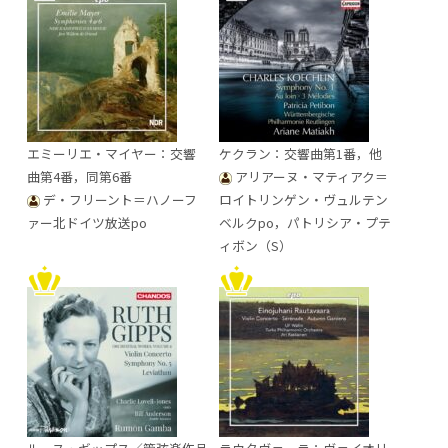
エミーリエ・マイヤー：交響
ケクラン：交響曲第1番，他
曲第4番，同第6番
アリアーヌ・マティアク＝
デ・フリーント＝ハノーフ
ロイトリンゲン・ヴュルテン
ァー北ドイツ放送po
ベルクpo，パトリシア・プテ
ィボン（S）