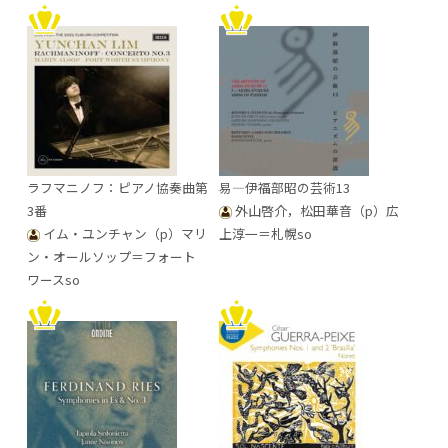
ラフマニノフ：ピアノ協奏曲第
易―伊福部昭の芸術13
3番
外山啓介，松田華音（p）広
イム・ユンチャン（p）マリ
上淳一＝札幌so
ン・オールソップ＝フォート
ワースso