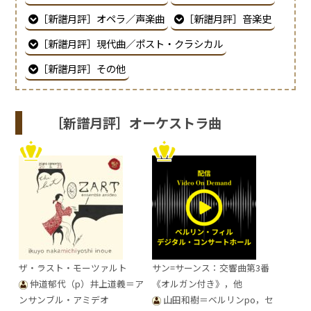
［新譜月評］オペラ／声楽曲
［新譜月評］音楽史
［新譜月評］現代曲／ポスト・クラシカル
［新譜月評］その他
［新譜月評］オーケストラ曲
ザ・ラスト・モーツァルト
サン=サーンス：交響曲第3番
仲道郁代（p）井上道義＝ア
《オルガン付き》，他
ンサンブル・アミデオ
山田和樹＝ベルリンpo，セ