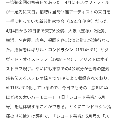
ー管弦楽団の初来日であった。4月にモスクワ・フィル
が一足先に来日。招聘は当時ソ連アーティストの来日を
一手に担っていた新芸術家協会（1981年倒産）だった。
4月4日から20日まで東京6公演、大阪（宝塚）2公演、
横浜、名古屋、広島、福岡を各1公演と計12公演行なっ
た。指揮者は
キリル・コンドラシン
（1914～81）とダ
ヴィド・オイストラフ（1908～74）、ソリストはオイ
ストラフ親子。幸いにも東京での4公演分が会場の空気
感も伝えるステレオ録音でNHKにより収録されており、
ALTUSがCD化しているので、今日でもその「底知れぬ
ほど線の太いハーモニー」（旧『レコード芸術』6月
号）を追体験することができる。とくにコンドラシン指
揮の《悲愴》は評判で、『レコード芸術』5月号の「ス