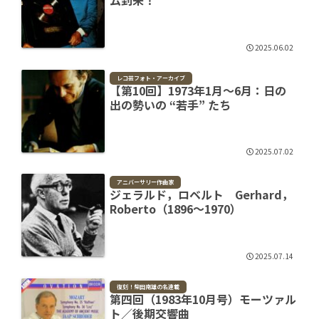
ム到来！
2025.06.02
レコ芸フォト・アーカイブ
【第10回】1973年1月～6月：日の
出の勢いの “若手” たち
2025.07.02
アニバーサリー作曲家
ジェラルド，ロベルト Gerhard，
Roberto（1896～1970）
2025.07.14
復刻！柴田南雄の名連載
第四回（1983年10月号）モーツァル
ト／後期交響曲