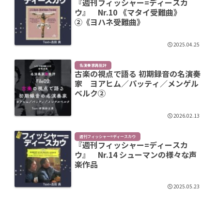
『週刊フィッシャー=ディースカ
ウ』 Nr.10 《マタイ受難曲》
②《ヨハネ受難曲》
2025.04.25
名演奏家再批評
古楽の視点で語る 初期録音の名演奏
家 ヨアヒム／パッティ／メンゲル
ベルク②
2026.02.13
週刊フィッシャー=ディースカウ
『週刊フィッシャー=ディースカ
ウ』 Nr.14 シューマンの様々な声
楽作品
2025.05.23