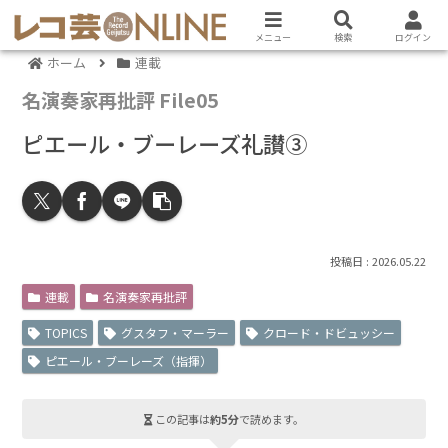
メニュー
検索
ログイン
ホーム
連載
名演奏家再批評 File05
ピエール・ブーレーズ礼讃③
2026.05.22
連載
名演奏家再批評
TOPICS
グスタフ・マーラー
クロード・ドビュッシー
ピエール・ブーレーズ（指揮）
この記事は
約5分
で読めます。