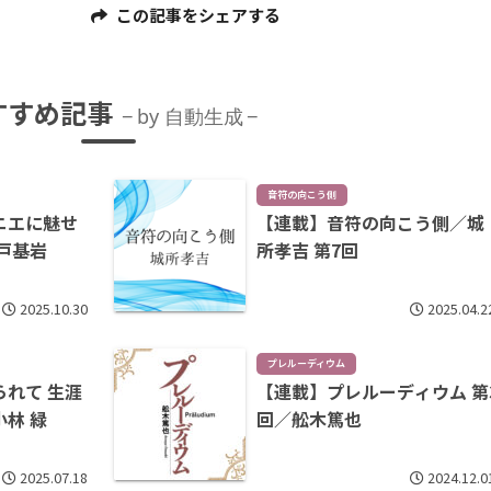
この記事をシェアする
すすめ記事
by 自動生成
音符の向こう側
ニエに魅せ
【連載】音符の向こう側／城
戸基岩
所孝吉 第7回
2025.10.30
2025.04.2
プレルーディウム
れて 生涯
【連載】プレルーディウム 第
林 緑
回／舩木篤也
2025.07.18
2024.12.0