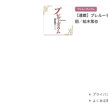
プレルーディウム
【連載】プレルーデ
回／舩木篤也
プライバ
よくある質