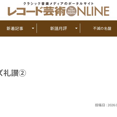
新着記事
新譜月評
不滅の名盤
ズ礼讃②
2026.