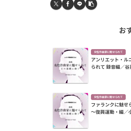
お
女性作曲家に魅せられて
アンリエット・ル
られて 録音編／谷
女性作曲家に魅せられて
ファランクに魅せら
～復興運動・編／小