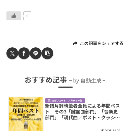
0
この記事をシェアする
おすすめ記事
by 自動生成
第1回新レコード・アカデミー賞
新譜月評執筆者全員による年間ベス
ト その3「鍵盤曲部門」「音楽史
部門」「現代曲／ポスト・クラシカ
ル部門」
2025.12.01