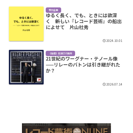
特別企画
ゆるく長く、でも、ときには欲深
く ――新しい『レコード芸術』の船出
によせて 片山杜秀
2024.10.01
《指環》初演150周年
21世紀のワーグナー・テノール像
——リレーのバトンは引き継がれた
か？
2026.07.14