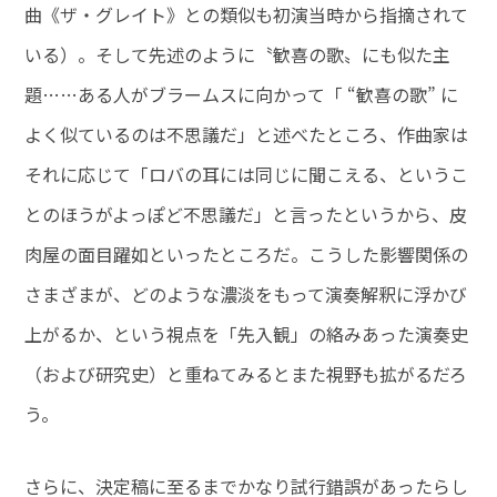
曲《ザ・グレイト》との類似も初演当時から指摘されて
いる）。そして先述のように〝歓喜の歌〟にも似た主
題……ある人がブラームスに向かって「 “歓喜の歌” に
よく似ているのは不思議だ」と述べたところ、作曲家は
それに応じて「ロバの耳には同じに聞こえる、というこ
とのほうがよっぽど不思議だ」と言ったというから、皮
肉屋の面目躍如といったところだ。こうした影響関係の
さまざまが、どのような濃淡をもって演奏解釈に浮かび
上がるか、という視点を「先入観」の絡みあった演奏史
（および研究史）と重ねてみるとまた視野も拡がるだろ
う。
さらに、決定稿に至るまでかなり試行錯誤があったらし