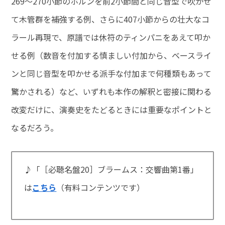
269～270小節のホルンを前2小節間と同じ音型で吹かせ
て木管群を補強する例、さらに407小節からの壮大なコ
ラール再現で、原譜では休符のティンパニをあえて叩か
せる例（数音を付加する慎ましい付加から、ベースライ
ンと同じ音型を叩かせる派手な付加まで何種類もあって
驚かされる）など、いずれも本作の解釈と密接に関わる
改変だけに、演奏史をたどるときには重要なポイントと
なるだろう。
♪「［必聴名盤20］ブラームス：交響曲第1番」
は
こちら
（有料コンテンツです）