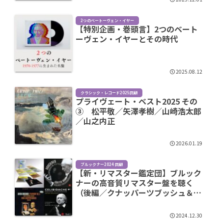
2つのベートーヴェン・イヤー
【特別企画・巻頭言】2つのベート
ーヴェン・イヤーとその時代
2025.08.12
クラシック・レコード2025回顧
プライヴェート・ベスト2025 その
③ 松平敬／矢澤孝樹／山崎浩太郎
／山之内正
2026.01.19
ブルックナー2024 回顧
【新・リマスター鑑定団】ブルック
ナーの高音質リマスター盤を聴く
（後編／クナッパーツブッシュ＆チ
ェリビダッケ）
2024.12.30