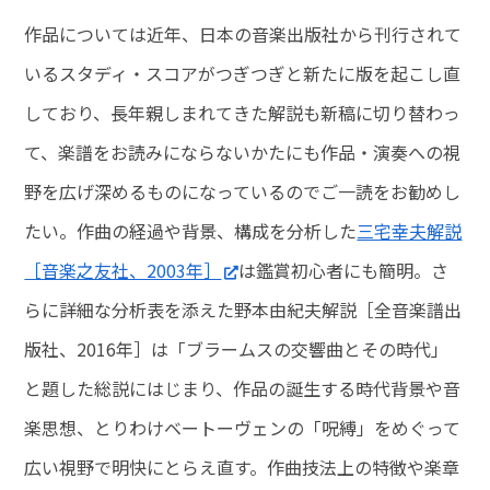
作品については近年、日本の音楽出版社から刊行されて
いるスタディ・スコアがつぎつぎと新たに版を起こし直
しており、長年親しまれてきた解説も新稿に切り替わっ
て、楽譜をお読みにならないかたにも作品・演奏への視
野を広げ深めるものになっているのでご一読をお勧めし
たい。作曲の経過や背景、構成を分析した
三宅幸夫解説
［音楽之友社、2003年］
は鑑賞初心者にも簡明。さ
らに詳細な分析表を添えた野本由紀夫解説［全音楽譜出
版社、2016年］は「ブラームスの交響曲とその時代」
と題した総説にはじまり、作品の誕生する時代背景や音
楽思想、とりわけベートーヴェンの「呪縛」をめぐって
広い視野で明快にとらえ直す。作曲技法上の特徴や楽章