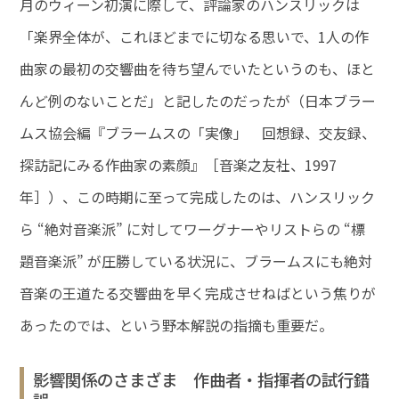
月のウィーン初演に際して、評論家のハンスリックは
「楽界全体が、これほどまでに切なる思いで、1人の作
曲家の最初の交響曲を待ち望んでいたというのも、ほと
んど例のないことだ」と記したのだったが（日本ブラー
ムス協会編『ブラームスの「実像」 回想録、交友録、
探訪記にみる作曲家の素顔』［音楽之友社、1997
年］）、この時期に至って完成したのは、ハンスリック
ら “絶対音楽派” に対してワーグナーやリストらの “標
題音楽派” が圧勝している状況に、ブラームスにも絶対
音楽の王道たる交響曲を早く完成させねばという焦りが
あったのでは、という野本解説の指摘も重要だ。
影響関係のさまざま 作曲者・指揮者の試行錯