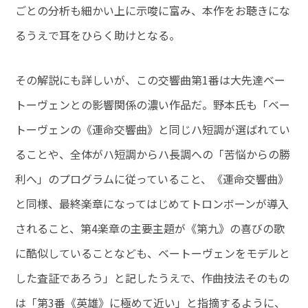
ごとの分析も細かい上に示唆に富み、本作をお聴きにな
るうえで耳をひらく助けとなる。
その解説にも詳しいが、この交響曲第1番は大先達ベー
トーヴェンとの影響関係の濃い作品だ。野本氏も「ベー
トーヴェンの《運命交響曲》と同じハ短調が選ばれてい
ることや、全体がハ短調からハ長調への「苦悩からの勝
利へ」のプログラムに従っていること、《運命交響曲》
と同様、最終楽章になってはじめてトロンボーンが導入
されること、第4楽章の主要主題が《第九》の喜びの歌
に酷似していることなども、ベートーヴェンをモデルと
した査証であろう」と記したうえで、作曲技法そのもの
は「第3番《英雄》に極めて近い」と指摘するように、