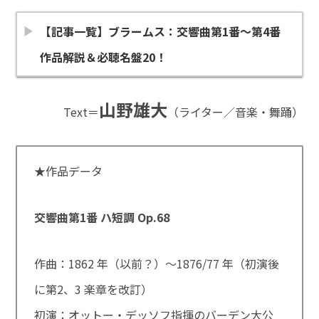
【記事一覧】ブラームス：交響曲第1番～第4番
作品解説＆必聴名盤20！
山野雄大
Text＝
（ライター／音楽・舞踊）
★作品データ
交響曲第1番 ハ短調 Op.68
作曲：1862 年（以前？）～1876/77 年（初演後
に第2、3 楽章を改訂）
初演：オットー・デッソフ指揮のバーデン大公