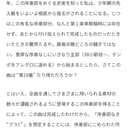
年、この序奏部をめぐる史実を知った私は、少年期の先
入観をいよいよ根底から揺るがされることになる。じつ
はこの有名な序奏部分、なんと第１楽章脱稿時には存在
せず、あとから付け加えられて完成したものだったとき
いたときの驚愕たるや。画竜点睛どころの騒ぎではな
い。重厚な序奏なしにいきなり主部（38小節目～、テン
ポをアレグロに速める）から始まるとしたら、さてこの
曲は “第10番” たり得ただろうか？
とはいえ、全曲を通してさまざまに用いられる素材の
数々が濃縮されるように登場するこの序奏部を得ること
によって、この曲は完成したわけだから、「序奏部なき
“ブラ1” 」を想定することには、序奏部にこめられた作