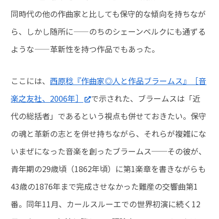
同時代の他の作曲家と比しても保守的な傾向を持ちなが
ら、しかし随所に——のちのシェーンベルクにも通ずる
ような——革新性を持つ作品でもあった。
ここには、
西原稔『作曲家◎人と作品ブラームス』［音
楽之友社、2006年］
で示された、ブラームスは「近
代の総括者」であるという視点も併せておきたい。保守
の魂と革新の志とを併せ持ちながら、それらが複雑にな
いまぜになった音楽を創ったブラームス──その彼が、
青年期の29歳頃（1862年頃）に第1楽章を書きながらも
43歳の1876年まで完成させなかった難産の交響曲第1
番。同年11月、カールスルーエでの世界初演に続く12