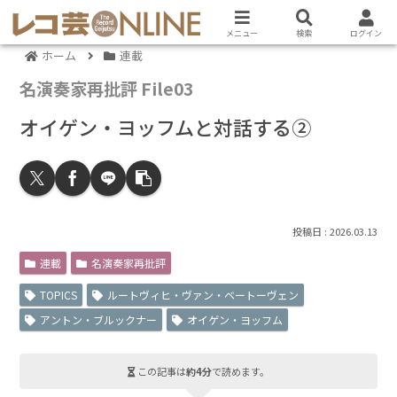
メニュー
検索
ログイン
ホーム
連載
名演奏家再批評 File03
オイゲン・ヨッフムと対話する②
2026.03.13
連載
名演奏家再批評
TOPICS
ルートヴィヒ・ヴァン・ベートーヴェン
アントン・ブルックナー
オイゲン・ヨッフム
この記事は
約4分
で読めます。