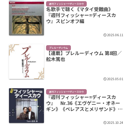
週刊フィッシャー=ディースカウ
名歌手で聴く《マタイ受難曲》
『週刊フィッシャー=ディースカ
ウ』スピンオフ編
2025.06.11
プレルーディウム
【連載】プレルーディウム 第8回／
舩木篤也
2025.05.01
週刊フィッシャー=ディースカウ
『週刊フィッシャー=ディースカ
ウ』 Nr.36《エヴゲニー・オネー
ギン》《ペレアスとメリザンド》
《青ひげ公の城》《アッシジの聖フ
ランチェスコ》
2025.10.24