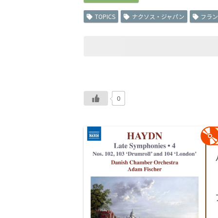
TOPICS
ナクソス・ジャパン
フラ
0