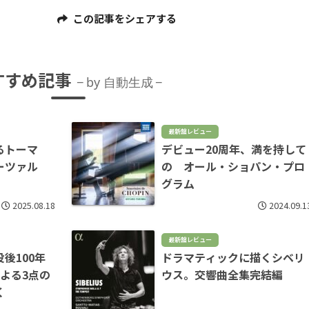
この記事をシェアする
すすめ記事
by 自動生成
最新盤レビュー
るトーマ
デビュー20周年、満を持して
ーツァル
の オール・ショパン・プロ
」
グラム
2025.08.18
2024.09.1
最新盤レビュー
没後100年
ドラマティックに描くシベリ
よる3点の
ウス。交響曲全集完結編
く