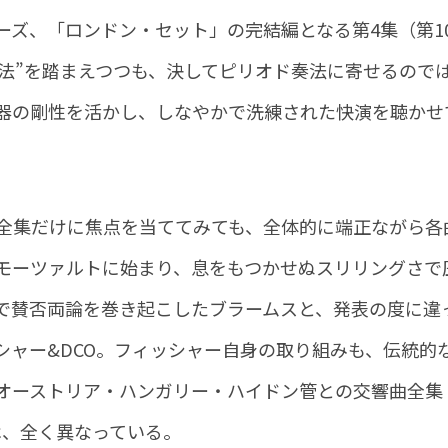
ズ、「ロンドン・セット」の完結編となる第4集（第10
作法”を踏まえつつも、決してピリオド奏法に寄せるので
器の剛性を活かし、しなやかで洗練された快演を聴かせ
曲全集だけに焦点を当ててみても、全体的に端正ながら各
モーツァルトに始まり、息をもつかせぬスリリングさで
で賛否両論を巻き起こしたブラームスと、発表の度に違
シャー&DCO。フィッシャー自身の取り組みも、伝統的
オーストリア・ハンガリー・ハイドン管との交響曲全集
らは、全く異なっている。