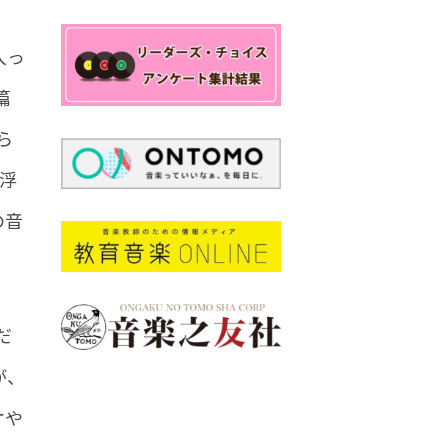
入っ
篇
ら
浮
の音
だ
が、
オや