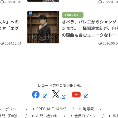
2025.08.26
2025.03.1
最新盤レビュー
人々」への
オペラ、バレエからシャンソ
カヤ「エグ
ンまで。 福間洸太朗が、自
の編曲も含むユニークなトラ
ンスクリプション・アルバム
2024.12.04
2026.06.1
をリリース
レコード芸術ONLINE公式
シーポリシー
SPECIAL THANKS
略号表
問（FAQ）
お問い合わせ
会員ログイン
広