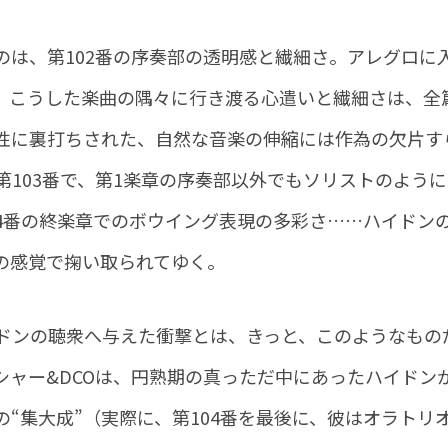
のは、第102番の序奏部の透明感と繊細さ。アレグロに
。こうした楽曲の隅々に行き渡る心遣いと繊細さは、全
性に裏打ちされた、自然な音楽の伸縮には作為の欠片す
103番で、第1楽章の序奏部以外でもソリストのように
04番の終楽章でのボウイング表現の多彩さ……ハイドン
の感覚で掬い取られてゆく。
ドンの聴衆へ与えた衝撃とは、きっと、このようなもの
シャー&DCOは、円熟期の真っただ中にあったハイドン
“集大成”（実際に、第104番を最後に、彼はオラトリ