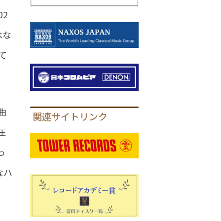
2
はな
て
曲
関連サイトリンク
圧
っ
なハ