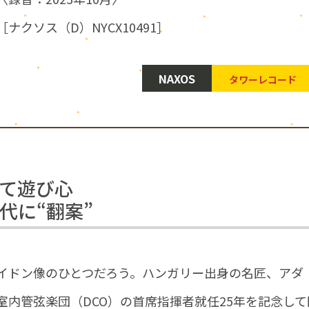
［ナクソス（D）NYCX10491］
NAXOS
タワーレコード
て遊び心
代に“翻案”
イドン像のひとつだろう。ハンガリー出身の名匠、アダ
内管弦楽団（DCO）の首席指揮者就任25年を記念して