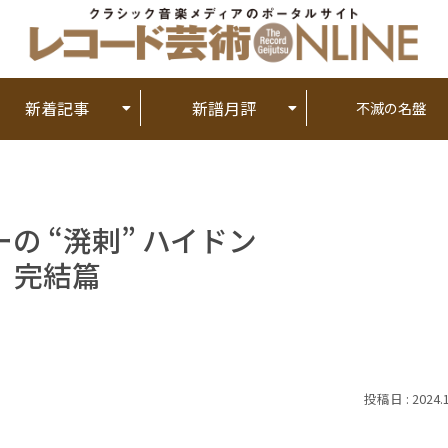
新着記事
新譜月評
不滅の名盤
の “溌剌” ハイドン
」完結篇
2024.