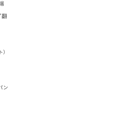
端
“翻
ト）
パン