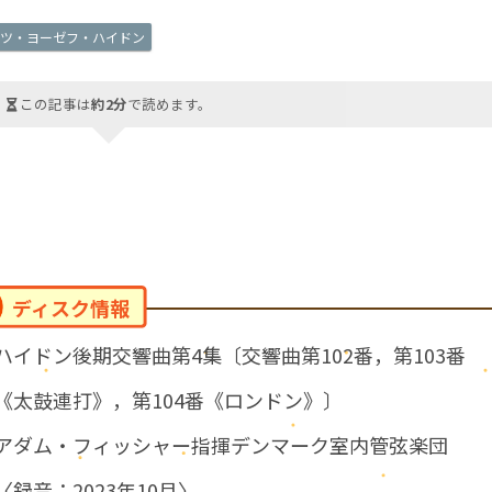
ンツ・ヨーゼフ・ハイドン
この記事は
約2分
で読めます。
ディスク情報
ハイドン後期交響曲第4集〔交響曲第102番，第103番
《太鼓連打》，第104番《ロンドン》〕
アダム・フィッシャー指揮デンマーク室内管弦楽団
〈録音：2023年10月〉