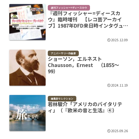
週刊フィッシャー=ディースカウ
『週刊フィッシャー=ディースカ
ウ』臨時増刊 【レコ芸アーカイ
ブ】1987年DFD来日時インタヴュー
再録
2025.12.09
アニバーサリー作曲家
ショーソン，エルネスト
Chausson，Ernest （1855～
99）
2024.11.19
編集部セレクション
若林駿介「アメリカのバイタリテ
ィ」（『欧米の音と生活』④）
2025.09.26