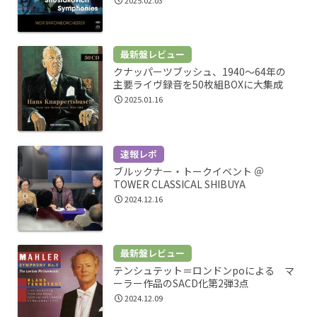
最新盤レビュー
クナッパーツブッシュ、1940～64年の
主要ライヴ録音を50枚組BOXに大集成
2025.01.16
速報レポ
ブルックナー・トークイベント ＠
TOWER CLASSICAL SHIBUYA
2024.12.16
最新盤レビュー
テンシュテット＝ロンドンpoによる マ
ーラー作品のSACD化第2弾3点
2024.12.09