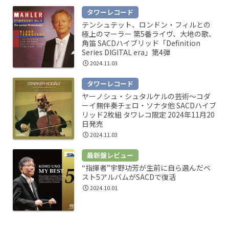
タワーレコード
テンシュテット、ロンドン・フィルとの
極上のマーラー 第5番ライヴ、大地の歌、
角笛 SACDハイブリッド「Definition
Series DIGITAL era」第4弾
2024.11.03
タワーレコード
ヤーノシュ・シュタルケルの芸術～コダ
ーイ無伴奏チェロ・ソナタ他 SACDハイブ
リッド2枚組 タワレコ限定 2024年11月20
日発売
2024.11.03
最新盤レビュー
“指揮者”宇野功芳が生前に自ら選んだベ
スト5アルバムがSACDで復活
2024.10.01