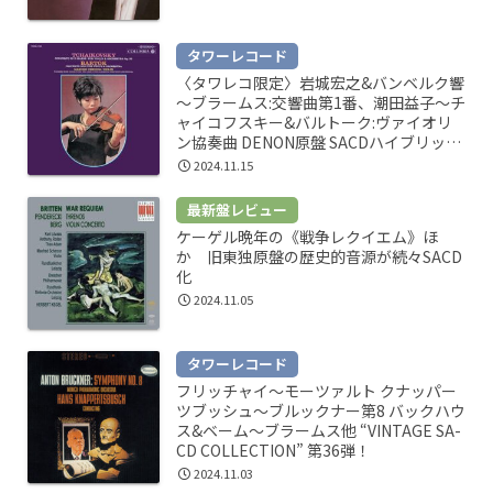
タワーレコード
〈タワレコ限定〉岩城宏之&バンベルク響
～ブラームス:交響曲第1番、潮田益子～チ
ャイコフスキー&バルトーク:ヴァイオリ
ン協奏曲 DENON原盤 SACDハイブリッド
11月20日発売
2024.11.15
最新盤レビュー
ケーゲル晩年の《戦争レクイエム》ほ
か 旧東独原盤の歴史的音源が続々SACD
化
2024.11.05
タワーレコード
フリッチャイ～モーツァルト クナッパー
ツブッシュ～ブルックナー第8 バックハウ
ス&ベーム～ブラームス他 “VINTAGE SA-
CD COLLECTION” 第36弾！
2024.11.03