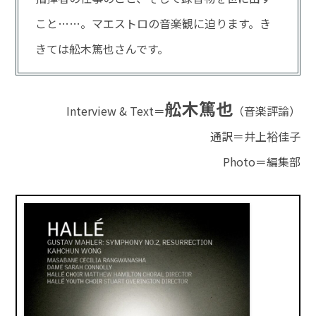
こと……。マエストロの音楽観に迫ります。き
きては舩木篤也さんです。
舩木篤也
Interview & Text＝
（音楽評論）
通訳＝井上裕佳子
Photo＝編集部