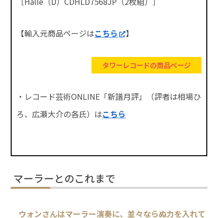
［Halle（D）CDHLD7568JP（2枚組）］
【輸入元商品ページは
こちら
】
タワーレコードの商品ページ
・レコード芸術ONLINE「新譜月評」（評者は相場ひ
ろ、広瀬大介の各氏）は
こちら
マーラーとのこれまで
ウォンさんはマーラー演奏に、並々ならぬ力を入れて