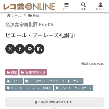
メニュー
検索
ログイン
ホーム
連載
名演奏家再批評 File05
ピエール・ブーレーズ礼讃②
2026.05.15
連載
名演奏家再批評
TOPICS
ルートヴィヒ・ヴァン・ベートーヴェン
ピエール・ブーレーズ（指揮）
エクトル・ベルリオーズ
この記事は
約4分
で読めます。