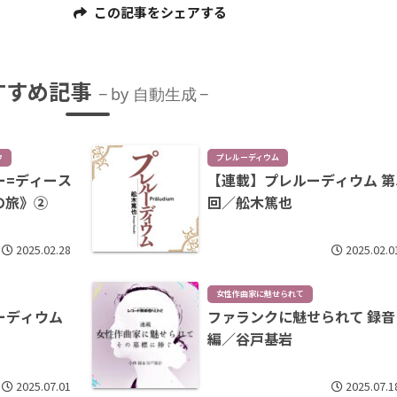
この記事をシェアする
すすめ記事
by 自動生成
ウ
プレルーディウム
ー=ディース
【連載】プレルーディウム 第
の旅》➁
回／舩木篤也
2025.02.28
2025.02.0
女性作曲家に魅せられて
ーディウム
ファランクに魅せられて 録音
編／谷戸基岩
2025.07.01
2025.07.1