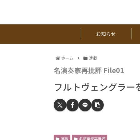
お知らせ
ホーム
連載
名演奏家再批評 File01
フルトヴェングラー
連載
名演奏家再批評