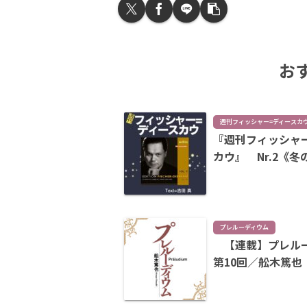
お
週刊フィッシャー=ディースカ
『週刊フィッシャ
カウ』 Nr.2《冬
プレルーディウム
【連載】プレル
第10回／舩木篤也