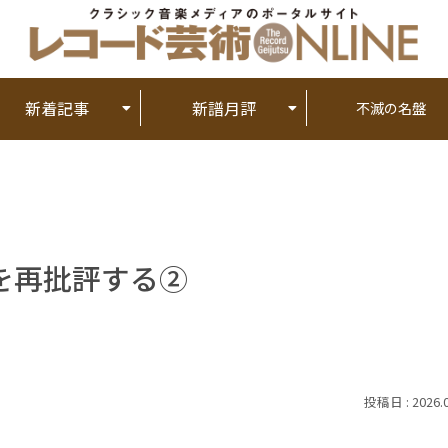
新着記事
新譜月評
不滅の名盤
を再批評する②
2026.