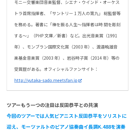
モニー交響楽団音楽監督、シエナ・ウインド・オーケス
トラ首席指揮者、「サントリー 1 万人の第九」 総監督等
を務める。著書に「棒を振る人生～指揮者は時 間を彫刻
する～」（PHP 文庫／新書）など。出光音楽賞（1991
年）、モンブラン国際文化賞（2003 年）、渡邉暁雄音
楽基金音楽賞（2003 年）、岩谷時子賞（2014 年）等の
受賞歴がある。オフィシャルファンサイト：
http://yutaka-sado.meetsfan.jp
ツアーもう一つの注目は反田恭平との共演
今回のツアーでは人気ピアニスト反田恭平をソリストに
迎え、モーツァルトのピアノ協奏曲イ長調K.488を演奏