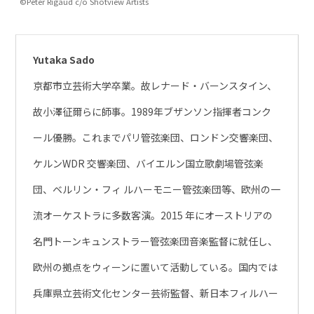
©Peter Rigaud c/o Shotview Artists
Yutaka Sado
京都市立芸術大学卒業。故レナード・バーンスタイン、
故小澤征爾らに師事。1989年ブザンソン指揮者コンク
ール優勝。これまでパリ管弦楽団、ロンドン交響楽団、
ケルンWDR 交響楽団、バイエルン国立歌劇場管弦楽
団、ベルリン・フィ ルハーモニー管弦楽団等、欧州の一
流オーケストラに多数客演。2015 年にオーストリアの
名門トーンキュンストラー管弦楽団音楽監督に就任し、
欧州の拠点をウィーンに置いて活動している。国内では
兵庫県立芸術文化センター芸術監督、新日本フィルハー