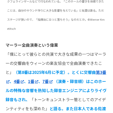
クフェラインザールなどで行なわれている。「このホールの響きを体感できた
ことは、自分のサウンド作りに大きな影響を与えている」と佐渡は語る。ただ
ステージが狭いので、「指揮台に立つと落ちそう」なのだとか。©Werner Km
etitsch
マーラー全曲演奏という偉業
「僕にとって彼らとの共演で大きな成果の一つはマーラ
ーの交響曲をウィーンの楽友協会で全曲演奏できたこ
と」
（第8番は2025年6月に予定）。
とくに交響曲
第3番
、
4番
、
1番
、
7番
（演奏・録音順）はこのホー
ルの特殊な音響を熟知した録音エンジニアによりライヴ
録音もされ、
「トーンキュンストラー管としてのアイデ
ンティティをも深めた」
と語る。また日本人である佐渡