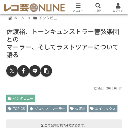
メニュー
検索
ログイン
ホーム
インタビュー
佐渡裕、トーンキュンストラー管弦楽団
との
マーラー、そしてラストツアーについて
語る
2025.02.17
インタビュー
TOPICS
グスタフ・マーラー
佐渡裕
エイベックス
この記事は
約7分
で読めます。