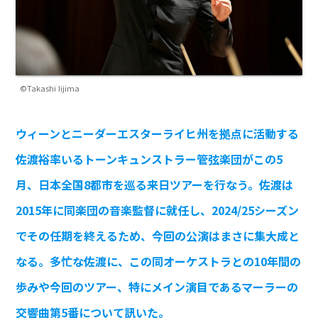
©Takashi Iijima
ウィーンとニーダーエスターライヒ州を拠点に活動する
佐渡裕率いるトーンキュンストラー管弦楽団がこの5
月、日本全国8都市を巡る来日ツアーを行なう。佐渡は
2015年に同楽団の音楽監督に就任し、2024/25シーズン
でその任期を終えるため、今回の公演はまさに集大成と
なる。多忙な佐渡に、この同オーケストラとの10年間の
歩みや今回のツアー、特にメイン演目であるマーラーの
交響曲第5番について訊いた。