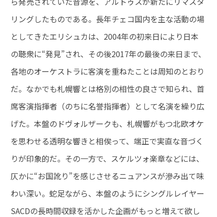
ら発売されていた音源を、アルトゥスが新たにリマスタ
リングしたものである。長年チェコ国内を主な活動の場
としてきたエリシュカは、2004年の初来日により日本
の聴衆に“発見”され、その後2017年の最後の来日まで、
各地のオーケストラに客演を重ねたことは周知のとおり
だ。なかでも札幌響とは格別の相性の良さで知られ、首
席客演指揮者（のちに名誉指揮者）として名演を繰り広
げた。本盤のドヴォルザークも、札幌響がもつ北欧オケ
を思わせる透明な響きと相俟って、端正で実直な音づく
りが印象的だ。その一方で、スケルツォ楽章などには、
仄かに“お国訛り”を感じさせるニュアンスが滲み出て味
わい深い。蛇足ながら、本盤のようにシングルレイヤー
SACDの長時間収録を活かした企画がもっと増えて欲し