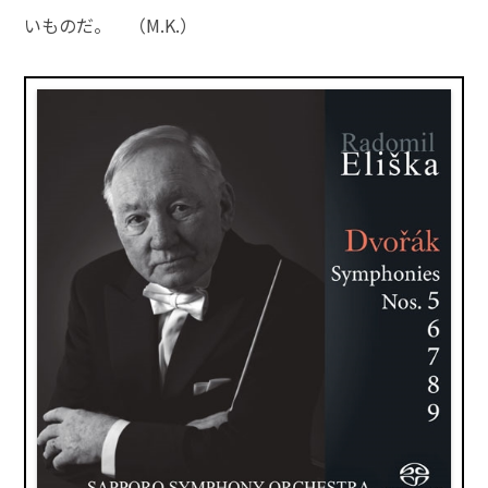
いものだ。 （M.K.）