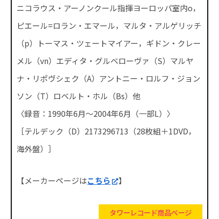
ニコラウス・アーノンクール指揮ヨーロッパ室内o，
ピエール=ロラン・エマール，マルタ・アルゲリッチ
（p）トーマス・ツェートマイアー，ギドン・クレー
メル（vn）エディタ・グルベローヴァ（S）マルヤ
ナ・リポヴシェク（A）アントニー・ロルフ・ジョン
ソン（T）ロベルト・ホル（Bs）他
〈録音：1990年6月～2004年6月（一部L）〉
［テルデック（D）2173296713（28枚組＋1DVD，
海外盤）］
【メーカーページは
こちら
】
タワーレコード商品ページ