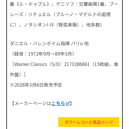
番《ル・ドゥブル》，デニソフ：交響曲第1番，ブー
レーズ：リチュエル（ブルーノ・マデルナの追憶
に），ノタシオンI-IV（管弦楽版），他多数〕
ダニエル・バレンボイム指揮 パリo 他
〈録音：1972年9月～89年5月〉
［Warner Classics（S/D）2173286661（15枚組，海
外盤）］
※2026年3月6日発売予定
【メーカーページは
こちら
】
タワーレコード商品ページ