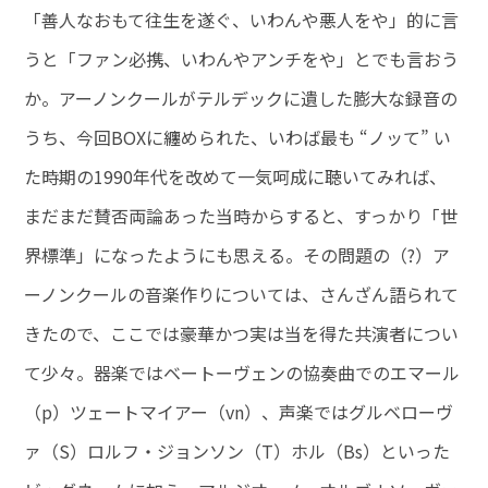
「善人なおもて往生を遂ぐ、いわんや悪人をや」的に言
うと「ファン必携、いわんやアンチをや」とでも言おう
か。アーノンクールがテルデックに遺した膨大な録音の
うち、今回BOXに纏められた、いわば最も “ノッて” い
た時期の1990年代を改めて一気呵成に聴いてみれば、
まだまだ賛否両論あった当時からすると、すっかり「世
界標準」になったようにも思える。その問題の（?）ア
ーノンクールの音楽作りについては、さんざん語られて
きたので、ここでは豪華かつ実は当を得た共演者につい
て少々。器楽ではベートーヴェンの協奏曲でのエマール
（p）ツェートマイアー（vn）、声楽ではグルベローヴ
ァ（S）ロルフ・ジョンソン（T）ホル（Bs）といった