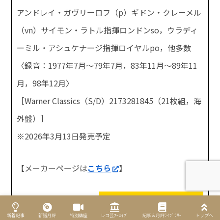
アンドレイ・ガヴリーロフ（p）ギドン・クレーメル
（vn）サイモン・ラトル指揮ロンドンso，ウラディ
ーミル・アシュケナージ指揮ロイヤルpo，他多数
〈録音：1977年7月～79年7月，83年11月～89年11
月，98年12月〉
［Warner Classics（S/D）2173281845（21枚組，海
外盤）］
※2026年3月13日発売予定
【メーカーページは
こちら
】
タワーレコード商品ページ
新着記事
新譜月評
特別講座
レコ芸ｱｰｶｲﾌﾞ
記事＆月評ﾗｲﾌﾞﾗﾘｰ
トップへ