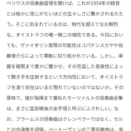
ベリウスの協奏曲冒頭を聴けば、これが1954年の録音
とは俄かに信じがたいほどの生々しさに驚かされるだろ
う。そこに刻まれているのは、時代を超えてなお鮮烈
な、オイストラフの唯一無二の個性である。今日におい
ても、ヴァイオリン表現の可能性はコパチンスカヤや佐
藤俊介らによって果敢に切り拓かれている。しかし、楽
器を極限まで豊かに響かせ、その充溢した音楽性によっ
て聴き手を圧倒するという方向性において、オイストラ
フを凌ぐ存在はいまだ現れていないのではないか。その
意味で、彼が指揮まで兼ねたモーツァルトの協奏曲全集
は、まさに空前絶後の金字塔と呼ぶにふさわしい。な
お、ブラームスの協奏曲はクレンペラーではなく、セル
との共演盤を収録。ベートーヴェンの三重協奏曲は、有