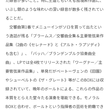
た録音が多いこと。特に王道ともいえる独墺系作品に、
いぶし銀のような味わいの深い録音が数多く残されてい
ることだ。
交響曲第1番でメニューインがソロを買って出たとい
う逸話が残る「ブラームス／交響曲全集＆主要管弦楽作
品集（2曲の《セレナード》と《アルト・ラプソディ》
も含む）」、「バッハ／ブランデンブルク協奏曲全
曲」、LPでは全4枚でリリースされた「ワーグナー／主
要管弦楽作品集」、単発だがベートーヴェンの《田園》
やシューベルトの《ザ・グレート》等がこのBOXには収
録されていて、晩年のボールトによる、これらの作品の
本質をとらえた堂々たる演奏を堪能できる。モノラル
BOXと合わせ、ボールトという指揮者の芸術を俯瞰でき