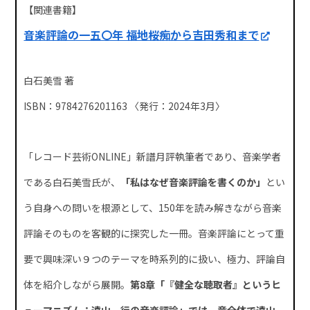
【関連書籍】
音楽評論の一五〇年 福地桜痴から吉田秀和まで
白石美雪 著
ISBN：9784276201163 〈発行：2024年3月〉
「レコード芸術ONLINE」新譜月評執筆者であり、音楽学者
である白石美雪氏が、
「私はなぜ音楽評論を書くのか」
とい
う自身への問いを根源として、150年を読み解きながら音楽
評論そのものを客観的に探究した一冊。音楽評論にとって重
要で興味深い９つのテーマを時系列的に扱い、極力、評論自
体を紹介しながら展開。
第8章「『健全な聴取者』というヒ
ューマニズム：遠山一行の音楽評論」では、章全体で遠山一