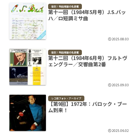
復刻！柴田南雄の名連載
第十一回（1984年5月号）J.S.バッ
ハ／ロ短調ミサ曲
2025.08.03
復刻！柴田南雄の名連載
第十二回（1984年6月号）フルトヴ
ェングラー／交響曲第2番
2025.09.03
レコ芸フォト・アーカイブ
【第9回】1972年：バロック・ブー
ム到来！
2025.06.02