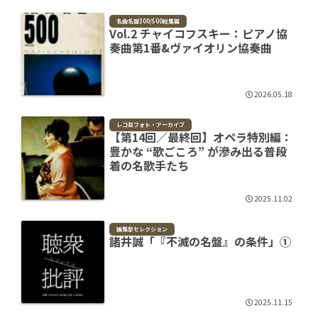
名曲名盤300/500総集篇
Vol.2 チャイコフスキー：ピアノ協
奏曲第1番&ヴァイオリン協奏曲
2026.05.18
レコ芸フォト・アーカイブ
【第14回／最終回】オペラ特別編：
豊かな “歌ごころ” が滲み出る普段
着の名歌手たち
2025.11.02
編集部セレクション
諸井誠「『不滅の名盤』の条件」①
2025.11.15