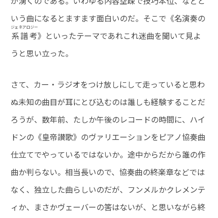
が湧くのである。いわゆる内容空疎で技巧本位、などと
いう曲になるとますます面白いのだ。そこで《名演奏の
ジェネアロジー
系譜考
》といったテーマであれこれ迷曲を聞いて見よ
うと思い立った。
さて、カー・ラジオをつけ放しにして走っていると思わ
ぬ未知の曲目が耳にとび込むのは誰しも経験することだ
ろうが、数年前、たしか午後のレコードの時間に、ハイ
ドンの《皇帝讃歌》のヴァリエーションをピアノ協奏曲
仕立てでやっているではないか。途中からだから誰の作
曲か判らない。相当長いので、協奏曲の終楽章などでは
なく、独立した曲らしいのだが、フンメルかクレメンテ
ィか、まさかヴェーバーの筈はないが、と思いながら終