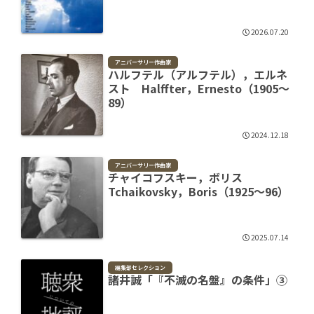
2026.07.20
アニバーサリー作曲家
ハルフテル（アルフテル），エルネ
スト Halffter，Ernesto（1905～
89）
2024.12.18
アニバーサリー作曲家
チャイコフスキー，ボリス
Tchaikovsky，Boris（1925～96）
2025.07.14
編集部セレクション
諸井誠「『不滅の名盤』の条件」③