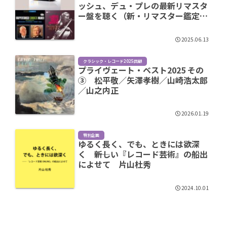
ッシュ、デュ・プレの最新リマスタ
ー盤を聴く（新・リマスター鑑定団
第2回）
2025.06.13
クラシック・レコード2025回顧
プライヴェート・ベスト2025 その
③ 松平敬／矢澤孝樹／山崎浩太郎
／山之内正
2026.01.19
特別企画
ゆるく長く、でも、ときには欲深
く ――新しい『レコード芸術』の船出
によせて 片山杜秀
2024.10.01