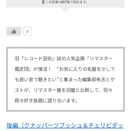
この記事は
約7分
で読めます。
0
旧『レコード芸術』誌の人気企画「リマスター
鑑定団」が復活！ “お気に入りの名盤を少しで
も良い音で聴きたい”と集まった編集部有志とゲ
ストが、リマスター盤を旧盤と比較して、侃々
諤々好き放題に語り合います。
後編（クナッパーツブッシュ＆チェリビダッ