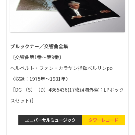
ブルックナー／交響曲全集
〔交響曲第1番～第9番〕
ヘルベルト・フォン・カラヤン指揮ベルリンpo
〈収録：1975年～1981年〉
［DG （S）（D）4865436(17枚組海外盤：LPボック
スセット)］
ユニバーサルミュージック
タワーレコード