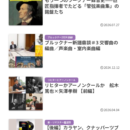
匠指揮者でたどる「管弦楽曲集」の
銘盤たち
2026.07.27
ブルックナー2024 回顧
ブルックナー新譜鼎談＃3 交響曲の
編曲／声楽曲・室内楽曲編
2024.12.12
リヒターとアーノンクール
リヒターかアーノンクールか 舩木
篤也×矢澤孝樹 【前編】
2026.04.04
新・リマスター鑑定団
【後編】カラヤン、クナッパーツブ