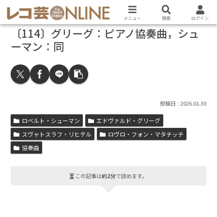
メニュー
検索
ログイン
〔114〕グリーグ：ピアノ協奏曲，シュ
ーマン：同
2026.01.30
ロベルト・シューマン
エドヴァルド・グリーグ
スヴャトスラフ・リヒテル
ロヴロ・フォン・マタチッチ
協奏曲
この記事は
約2分
で読めます。