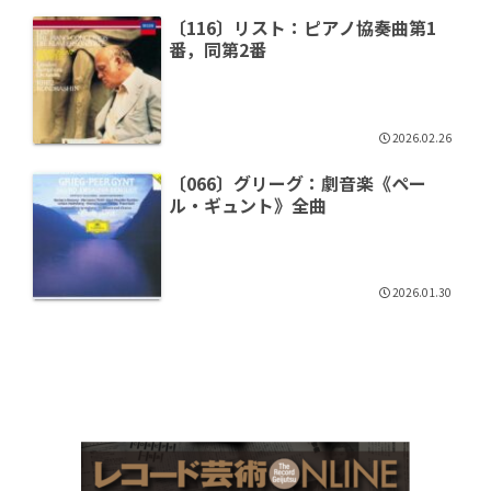
〔116〕リスト：ピアノ協奏曲第1
番，同第2番
2026.02.26
〔066〕グリーグ：劇音楽《ペー
ル・ギュント》全曲
2026.01.30