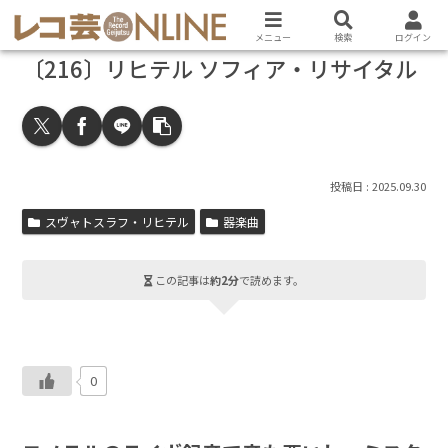
メニュー
検索
ログイン
〔216〕リヒテル ソフィア・リサイタル
2025.09.30
スヴャトスラフ・リヒテル
器楽曲
この記事は
約2分
で読めます。
0