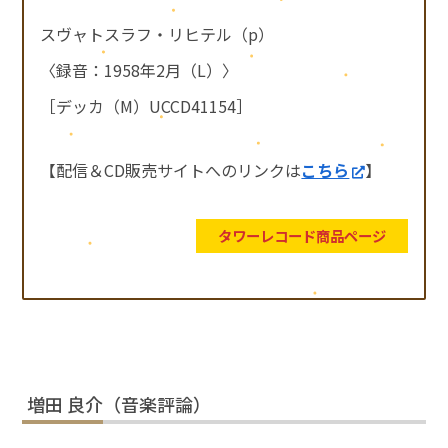
スヴャトスラフ・リヒテル（p）
〈録音：1958年2月（L）〉
［デッカ（M）UCCD41154］
【配信＆CD販売サイトへのリンクは
こちら
】
タワーレコード商品ページ
増田 良介（音楽評論）