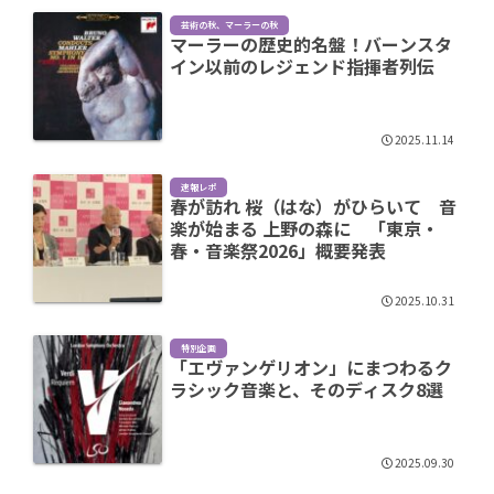
芸術の秋、マーラーの秋
マーラーの歴史的名盤！バーンスタ
イン以前のレジェンド指揮者列伝
2025.11.14
速報レポ
春が訪れ 桜（はな）がひらいて 音
楽が始まる 上野の森に 「東京・
春・音楽祭2026」概要発表
2025.10.31
特別企画
「エヴァンゲリオン」にまつわるク
ラシック音楽と、そのディスク8選
2025.09.30