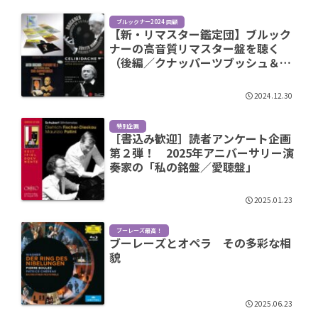
ブルックナー2024 回顧
【新・リマスター鑑定団】ブルック
ナーの高音質リマスター盤を聴く
（後編／クナッパーツブッシュ＆チ
ェリビダッケ）
2024.12.30
特別企画
［書込み歓迎］読者アンケート企画
第２弾！ 2025年アニバーサリー演
奏家の「私の銘盤／愛聴盤」
2025.01.23
ブーレーズ最高！
ブーレーズとオペラ その多彩な相
貌
2025.06.23