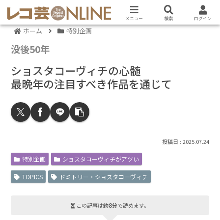
メニュー
検索
ログイン
ホーム
特別企画
没後50年
ショスタコーヴィチの心髄
最晩年の注目すべき作品を通じて
2025.07.24
特別企画
ショスタコーヴィチがアツい
TOPICS
ドミトリー・ショスタコーヴィチ
この記事は
約8分
で読めます。