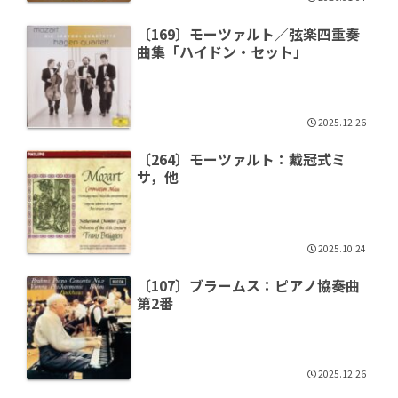
〔169〕モーツァルト／弦楽四重奏
曲集「ハイドン・セット」
2025.12.26
〔264〕モーツァルト：戴冠式ミ
サ，他
2025.10.24
〔107〕ブラームス：ピアノ協奏曲
第2番
2025.12.26