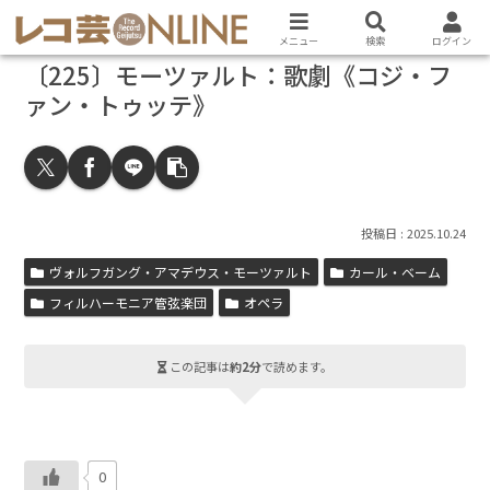
メニュー
検索
ログイン
〔225〕モーツァルト：歌劇《コジ・フ
ァン・トゥッテ》
2025.10.24
ヴォルフガング・アマデウス・モーツァルト
カール・ベーム
フィルハーモニア管弦楽団
オペラ
この記事は
約2分
で読めます。
0