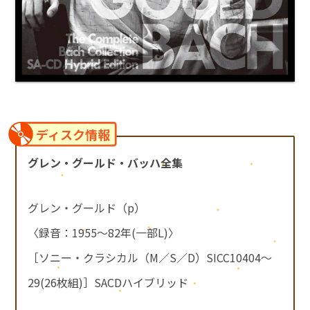
ディスク情報
グレン・グールド・バッハ全集
グレン・グールド（p）
〈録音：1955～82年(一部L)〉
［ソニー・クラシカル（M／S／D）SICC10404～
29(26枚組)］SACDハイブリッド