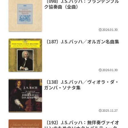
〔098〕J.S.バッハ：ブランデンブル
ク協奏曲（全曲）
2026.01.30
〔187〕J.S.バッハ／オルガン名曲集
2026.01.30
〔138〕J.S.バッハ／ヴィオラ・ダ・
ガンバ・ソナタ集
2025.11.27
〔192〕J.S.バッハ：無伴奏ヴァイオ
リンのためのソナタとパルティータ