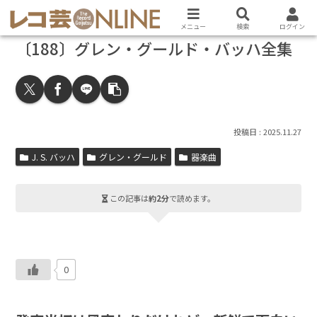
メニュー
検索
ログイン
〔188〕グレン・グールド・バッハ全集
2025.11.27
J. S. バッハ
グレン・グールド
器楽曲
この記事は
約2分
で読めます。
0