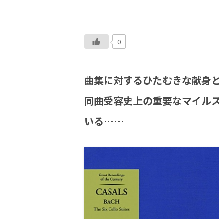
0
曲集に対するひたむきな献身
同曲受容史上の重要なマイル
いる……