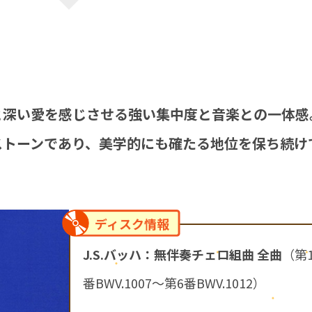
と深い愛を感じさせる強い集中度と音楽との一体感
ストーンであり、美学的にも確たる地位を保ち続け
ディスク情報
J.S.バッハ：無伴奏チェロ組曲 全曲
（第
番BWV.1007～第6番BWV.1012）