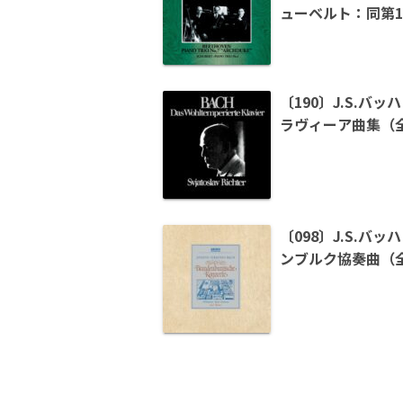
ューベルト：同第
〔190〕J.S.バ
ラヴィーア曲集（
〔098〕J.S.バ
ンブルク協奏曲（