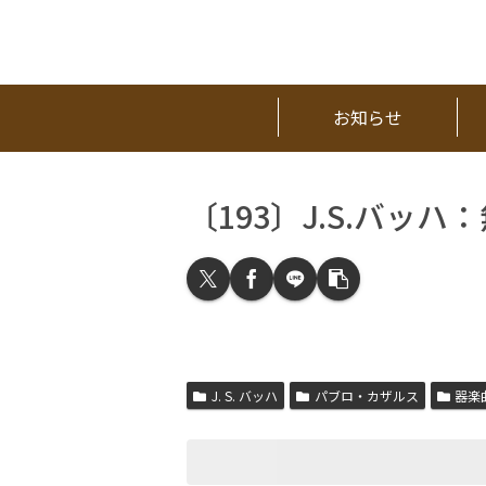
お知らせ
〔193〕J.S.バッ
J. S. バッハ
パブロ・カザルス
器楽