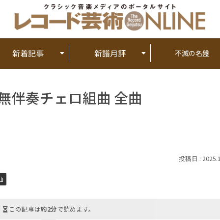
新着記事
新譜月評
不滅の名盤
ハ：無伴奏チェロ組曲 全曲
2025.
曲
この記事は
約2分
で読めます。