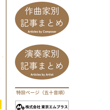
9
ち
特設ページ（五十音順）