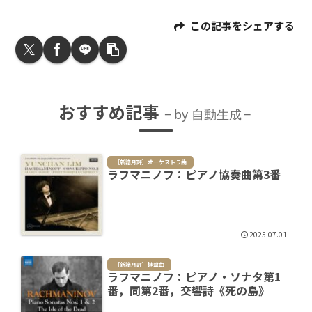
この記事をシェアする
おすすめ記事
by 自動生成
［新譜月評］オーケストラ曲
ラフマニノフ：ピアノ協奏曲第3番
2025.07.01
［新譜月評］鍵盤曲
ラフマニノフ：ピアノ・ソナタ第1
番，同第2番，交響詩《死の島》