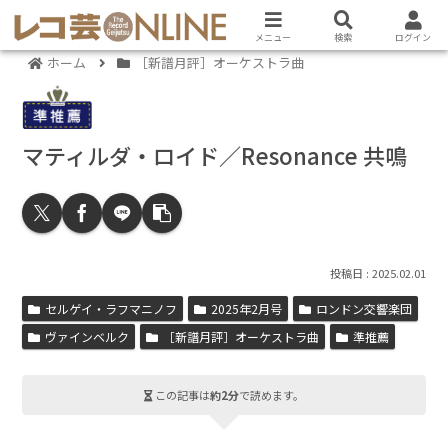
メニュー
検索
ログイン
ホーム
［新譜月評］オーケストラ曲
マティルダ・ロイド／Resonance 共鳴
2025.02.01
セルゲイ・ラフマニノフ
2025年2月号
ロンドン交響楽団
ヴァインベルク
［新譜月評］オーケストラ曲
準推薦
この記事は
約2分
で読めます。