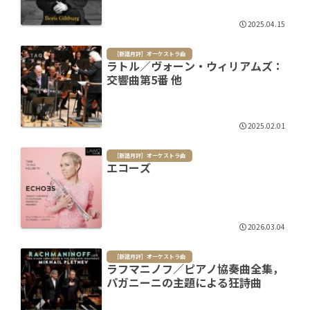
2025.04.15
［新譜月評］オーケストラ曲
ラトル／ヴォーン・ウィリアムズ：
交響曲第5番 他
2025.02.01
［新譜月評］オーケストラ曲
エコーズ
2026.03.04
［新譜月評］オーケストラ曲
ラフマニノフ／ピアノ協奏曲全集，
パガニーニの主題による狂詩曲