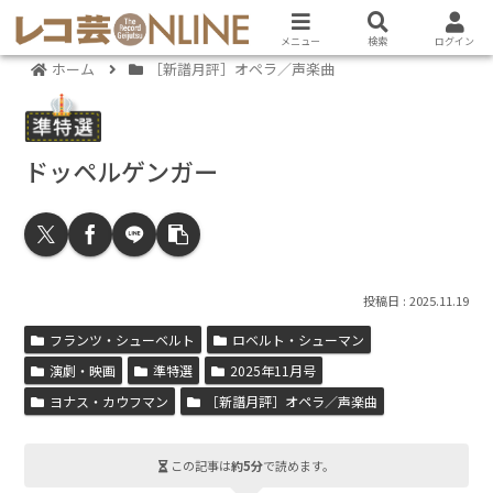
メニュー
検索
ログイン
ホーム
［新譜月評］オペラ／声楽曲
ドッペルゲンガー
2025.11.19
フランツ・シューベルト
ロベルト・シューマン
演劇・映画
準特選
2025年11月号
ヨナス・カウフマン
［新譜月評］オペラ／声楽曲
この記事は
約5分
で読めます。