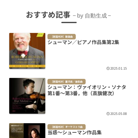
おすすめ記事
by 自動生成
［新譜月評］鍵盤曲
シューマン／ピアノ作品集第2集
2025.01.15
［新譜月評］室内楽／器楽曲
シューマン：ヴァイオリン・ソナタ
第1番～第3番，他（高旗健次）
2025.05.08
［新譜月評］オーケストラ曲
当惑～シューマン作品集