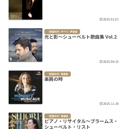
2025.01.01
［新譜月評］オペラ／声楽曲
光と影～シューベルト歌曲集 Vol.2
2025.06.15
［新譜月評］鍵盤曲
楽興の時
2025.11.19
［新譜月評］鍵盤曲
ピアノ・リサイタル～ブラームス・
シューベルト・リスト