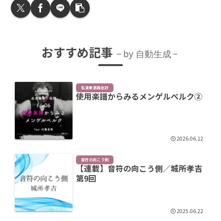
おすすめ記事
by 自動生成
名演奏家再批評
使用楽譜からみるメンゲルベルク②
2026.06.12
音符の向こう側
【連載】音符の向こう側／城所孝吉
第9回
2025.06.22