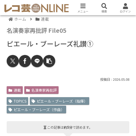
メニュー
検索
ログイン
ホーム
連載
名演奏家再批評 File05
ピエール・ブーレーズ礼讃①
2026.05.08
連載
名演奏家再批評
TOPICS
ピエール・ブーレーズ（指揮）
ピエール・ブーレーズ（作曲）
この記事は
約5分
で読めます。