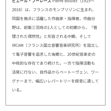
ピエール・ブーレーズ
Pierre Boulez（1925～
2016）は、フランスのモンブリゾンに生まれ、
同国を拠点に活躍した作曲家・指揮者。作曲分
野は、前衛三羽烏の1人としての初期から、「管
理された偶然性」と形容される中期、そして
IRCAM（フランス国立音響音楽研究所）を設立し
て電子音響を追求した後期と、20世紀音楽史の
中核的な存在であり続けた。一方で指揮活動も
活発に行ない、自作品からベートーヴェン、ワー
グナーまで、幅広いレパートリーを録音に遺して
いる。