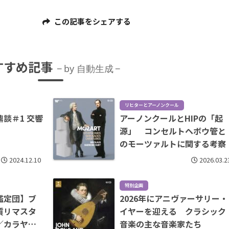
この記事をシェアする
すすめ記事
by 自動生成
リヒターとアーノンクール
談＃1 交響
アーノンクールとHIPの「起
源」 コンセルトヘボウ管と
のモーツァルトに関する考察
2024.12.10
2026.03.2
特別企画
鑑定団】ブ
2026年にアニヴァーサリー・
質リマスタ
イヤーを迎える クラシック
／カラヤン
音楽の主な音楽家たち