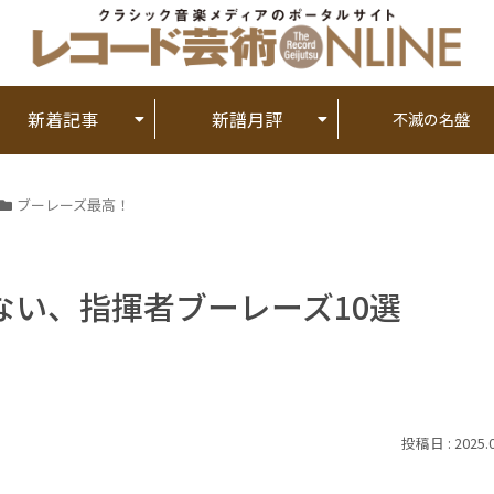
新着記事
新譜月評
不滅の名盤
ブーレーズ最高！
ない、指揮者ブーレーズ10選
2025.