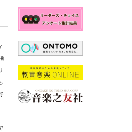
ィ
指
リ
も
好
で