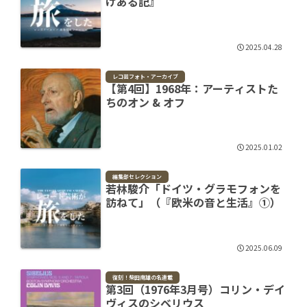
けある記』
2025.04.28
レコ芸フォト・アーカイブ
【第4回】1968年：アーティストた
ちのオン & オフ
2025.01.02
編集部セレクション
若林駿介「ドイツ・グラモフォンを
訪ねて」（『欧米の音と生活』①）
2025.06.09
復刻！柴田南雄の名連載
第3回（1976年3月号）コリン・デイ
ヴィスのシベリウス