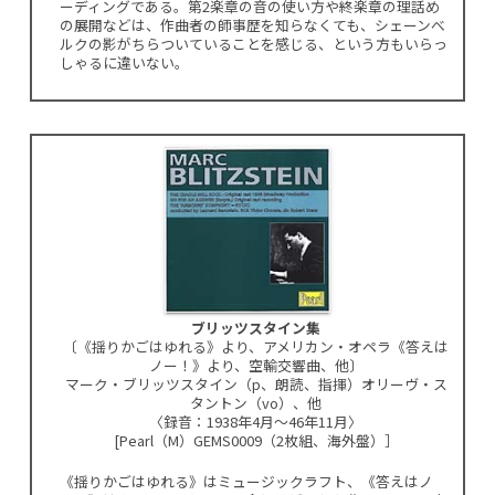
ーディングである。第2楽章の音の使い方や終楽章の理話め
の展開などは、作曲者の師事歴を知らなくても、シェーンべ
ルクの影がちらついていることを感じる、という方もいらっ
しゃるに違いない。
ブリッツスタイン集
〔《揺りかごはゆれる》より、アメリカン・オペラ《答えは
ノー！》より、空輸交響曲、他〕
マーク・ブリッツスタイン（p、朗読、指揮）オリーヴ・ス
タントン（vo）、他
〈録音：1938年4月〜46年11月〉
[Pearl（M）GEMS0009（2枚組、海外盤）］
《揺りかごはゆれる》はミュージックラフト、《答えはノ