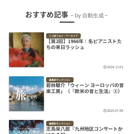
おすすめ記事
by 自動生成
レコ芸フォト・アーカイブ
【第2回】1966年：名ピアニストた
ちの来日ラッシュ
2024.11.01
編集部セレクション
若林駿介「ウィーン ヨーロッパの音
楽工房」（『欧米の音と生活』②）
2025.07.09
編集部セレクション
志鳥栄八郎『九州地区コンサートか