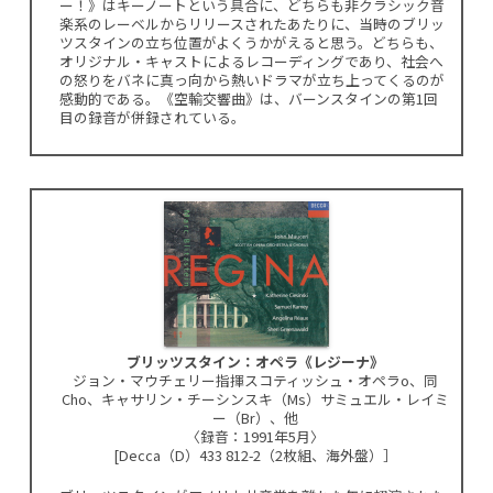
ー！》はキーノートという具合に、どちらも非クラシック音
楽系のレーベルからリリースされたあたりに、当時のブリッ
ツスタインの立ち位置がよくうかがえると思う。どちらも、
オリジナル・キャストによるレコーディングであり、社会へ
の怒りをバネに真っ向から熱いドラマが立ち上ってくるのが
感動的である。《空輸交響曲》は、バーンスタインの第1回
目の録音が併録されている。
ブリッツスタイン：オペラ《レジーナ》
ジョン・マウチェリー指揮スコティッシュ・オペラo、同
Cho、キャサリン・チーシンスキ（Ms）サミュエル・レイミ
ー（Br）、他
〈録音：1991年5月〉
[Decca（D）433 812-2（2枚組、海外盤）］