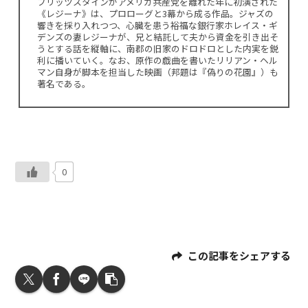
ブリッツスタインがアメリカ共産党を離れた年に初演された
《レジーナ》は、プロローグと3幕から成る作品。ジャズの
響きを採り入れつつ、心臓を患う裕福な銀行家ホレイス・ギ
デンズの妻レジーナが、兄と結託して夫から資金を引き出そ
うとする話を縦軸に、南郡の旧家のドロドロとした内実を鋭
利に播いていく。なお、原作の戯曲を書いたリリアン・ヘル
マン自身が脚本を担当した映画（邦題は『偽りの花園』）も
著名である。
0
この記事をシェアする