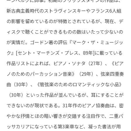
ーンベルクに師事。初期のブリッツスタインの作品は、
新古典主義時代のストラヴィンスキーやフランス6人組
の影響を留めているのが特徴とされているが、現在、デ
ィスクで聴くことができるものの数はいたって少ないの
が実情だ。ゴードン著の評伝『マーク・ザ・ミュージッ
ク』[セント・マーチンズ・プレス、89年]に載っている
作品リストによれば、ピアノ・ソナタ（27年）、《ピア
ノのためのパーカッション音楽》（29年）、弦楽四重奏
曲（30年）、《管弦楽のためのロマンティックな小品》
（30年）といった作品が並んでいるが、耳にすることが
できないのが現状である。31年作のピアノ協奏曲は、密
やかな抒情とほの暗い響きが交錯する注目作で、二重パ
ッサカリアになっている第3楽章など、凝った書法が用