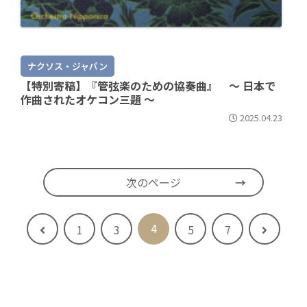
ナクソス・ジャパン
【特別寄稿】『管弦楽のための協奏曲』 ～ 日本で
作曲されたオケコン三題 ～
2025.04.23
次のページ
4
前
次
1
3
5
7
へ
へ