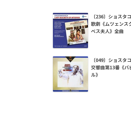
〔236〕ショスタ
歌劇《ムツェンス
ベス夫人》全曲
〔049〕ショスタ
交響曲第13番《バ
ル》