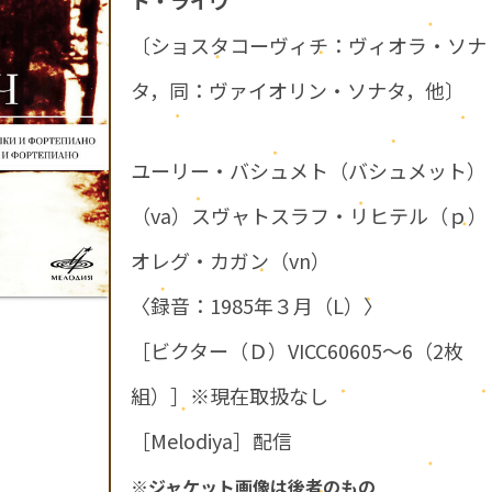
〔ショスタコーヴィチ：ヴィオラ・ソナ
タ，同：ヴァイオリン・ソナタ，他〕
ユーリー・バシュメト（バシュメット）
（va）スヴャトスラフ・リヒテル（ｐ）
オレグ・カガン（vn）
〈録音：1985年３月（L）〉
［ビクター（Ｄ）VICC60605～6（2枚
組）］※現在取扱なし
［Melodiya］配信
※ジャケット画像は後者のもの