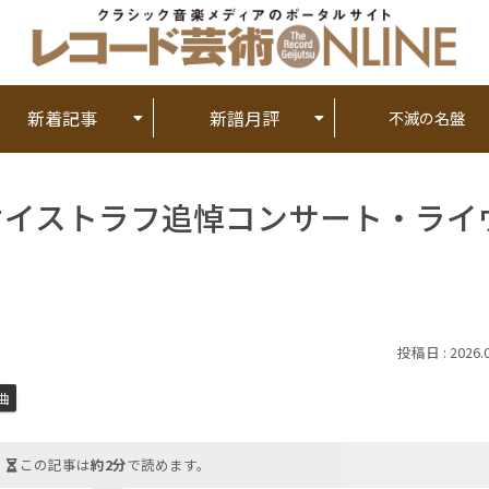
新着記事
新譜月評
不滅の名盤
オイストラフ追悼コンサート・ライ
2026.
曲
この記事は
約2分
で読めます。