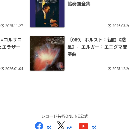
協奏曲全集
2025.11.27
2026.03.2
ー=コルサコ
〔069〕ホルスト：組曲《惑
ェエラザー
星》，エルガー：エニグマ変
奏曲
2026.01.04
2025.12.2
レコード芸術ONLINE公式