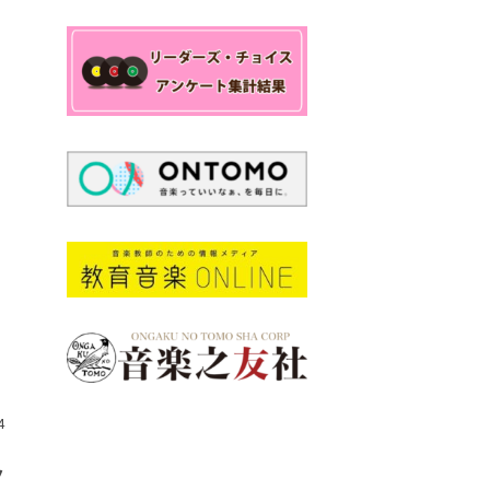
：
4
ノ