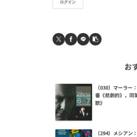
ログイン
お
〔030〕マーラー
番《悲劇的》，同
歌》
〔294〕メシアン