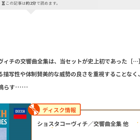
この記事は
約2分
で読めます。
ヴィチの交響曲全集は、当セットが史上初であった［…
る描写性や体制賛美的な威勢の良さを重視することなく
……
鳴らす
ディスク情報
ショスタコーヴィチ／交響曲全集 他