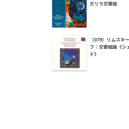
ガリラ交響曲
〔079〕リムスキ
フ：交響組曲《シ
ド》