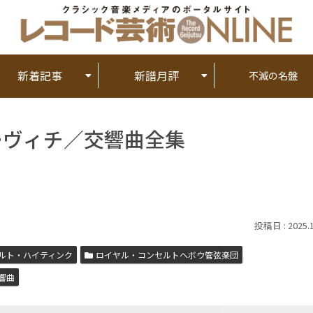
新着記事
新譜月評
不滅の名盤
ーヴィチ／交響曲全集
2025.
ルト・ハイティンク
ロイヤル・コンセルトヘボウ管弦楽団
響曲