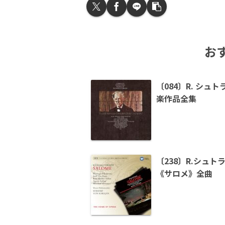
お
〔084〕R. シュ
楽作品全集
〔238〕R.シュト
《サロメ》全曲