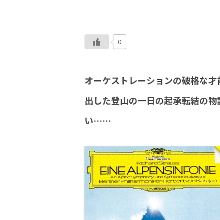
0
オーケストレーションの破格な才
出した登山の一日の起承転結の物
い……