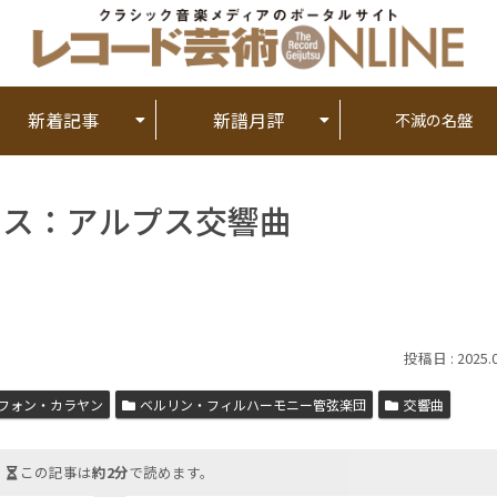
新着記事
新譜月評
不滅の名盤
ラウス：アルプス交響曲
2025.
フォン・カラヤン
ベルリン・フィルハーモニー管弦楽団
交響曲
この記事は
約2分
で読めます。