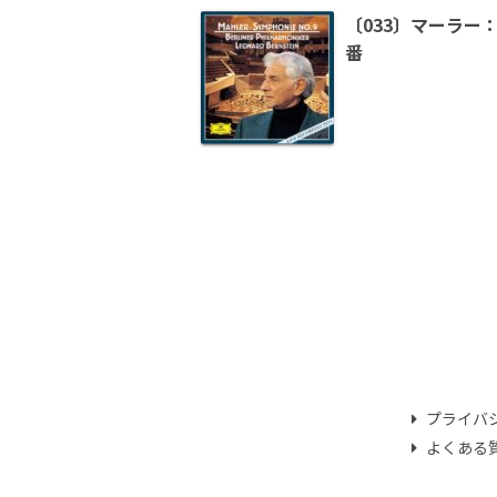
〔033〕マーラー
番
プライバ
よくある質