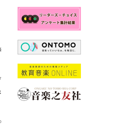
楽
7
メ
0