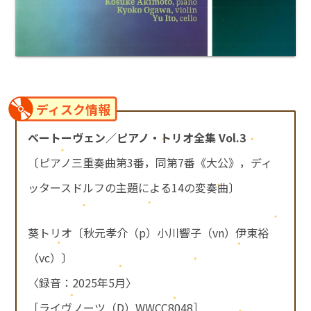
ディスク情報
ベートーヴェン／ピアノ・トリオ全集 Vol.3
〔ピアノ三重奏曲第3番，同第7番《大公》，ディ
ッタースドルフの主題による14の変奏曲〕
葵トリオ〔秋元孝介（p）小川響子（vn）伊東裕
（vc）〕
〈録音：2025年5月〉
［ライヴノーツ（D）WWCC8048］