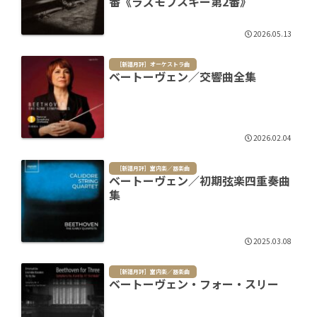
番《ラズモフスキー第2番》
2026.05.13
［新譜月評］オーケストラ曲
ベートーヴェン／交響曲全集
2026.02.04
［新譜月評］室内楽／器楽曲
ベートーヴェン／初期弦楽四重奏曲
集
2025.03.08
［新譜月評］室内楽／器楽曲
ベートーヴェン・フォー・スリー