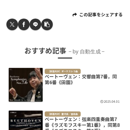
この記事をシェアする
おすすめ記事
by 自動生成
［新譜月評］オーケストラ曲
ベートーヴェン：交響曲第7番，同
第6番《田園》
2025.04.01
［新譜月評］室内楽／器楽曲
ベートーヴェン：弦楽四重奏曲第7
番《ラズモフスキー第1番》，同第8