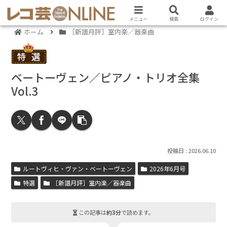
メニュー
検索
ログイン
ホーム
［新譜月評］室内楽／器楽曲
ベートーヴェン／ピアノ・トリオ全集
Vol.3
2026.06.10
ルートヴィヒ・ヴァン・ベートーヴェン
2026年6月号
特選
［新譜月評］室内楽／器楽曲
この記事は
約3分
で読めます。