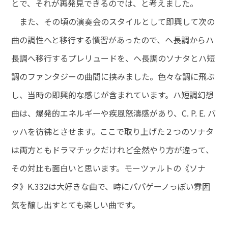
とで、それが再発見できるのでは、と考えました。
また、その頃の演奏会のスタイルとして即興して次の
曲の調性へと移行する慣習があったので、ヘ長調からハ
長調へ移行するプレリュードを、ヘ長調のソナタとハ短
調のファンタジーの曲間に挟みました。色々な調に飛ぶ
し、当時の即興的な感じが含まれています。ハ短調幻想
曲は、爆発的エネルギーや疾風怒濤感があり、C. P. E. バ
ッハを彷彿とさせます。ここで取り上げた２つのソナタ
は両方ともドラマチックだけれど全然やり方が違って、
その対比も面白いと思います。モーツァルトの《ソナ
タ》K.332は大好きな曲で、時にパパゲーノっぽい雰囲
気を醸し出すとても楽しい曲です。