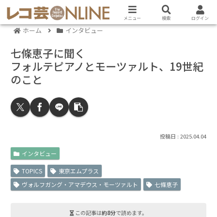
メニュー
検索
ログイン
ホーム
インタビュー
七條恵子に聞く
フォルテピアノとモーツァルト、19世紀
のこと
2025.04.04
インタビュー
TOPICS
東京エムプラス
ヴォルフガング・アマデウス・モーツァルト
七條恵子
この記事は
約8分
で読めます。