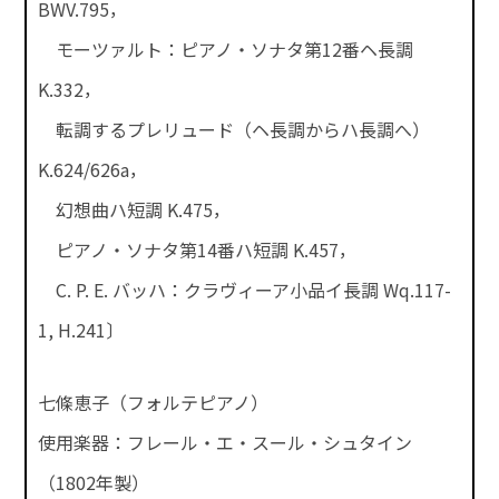
BWV.795，
モーツァルト：ピアノ・ソナタ第12番ヘ長調
K.332，
転調するプレリュード（ヘ長調からハ長調へ）
K.624/626a，
幻想曲ハ短調 K.475，
ピアノ・ソナタ第14番ハ短調 K.457，
C. P. E. バッハ：クラヴィーア小品イ長調 Wq.117-
1, H.241〕
七條恵子（フォルテピアノ）
使用楽器：フレール・エ・スール・シュタイン
（1802年製）