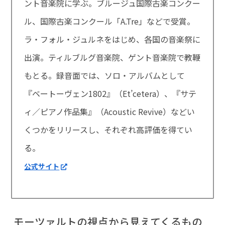
ント音楽院に学ぶ。ブルージュ国際古楽コンクー
ル、国際古楽コンクール「A.Tre」などで受賞。
ラ・フォル・ジュルネをはじめ、各国の音楽祭に
出演。ティルブルグ音楽院、ゲント音楽院で教鞭
もとる。録音面では、ソロ・アルバムとして
『ベートーヴェン1802』（Et’cetera）、『サテ
ィ／ピアノ作品集』（Acoustic Revive）などい
くつかをリリース
し、
それぞれ
高評価を得てい
る。
公式サイト
モーツァルトの視点から見えてくるもの