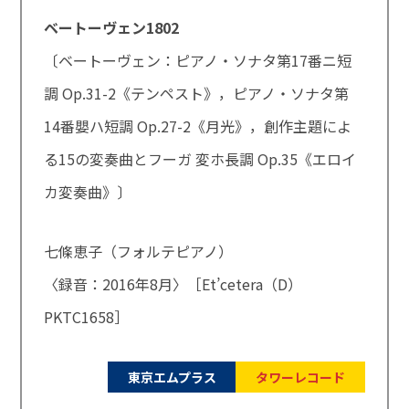
ベートーヴェン1802
〔ベートーヴェン：ピアノ・ソナタ第17番ニ短
調 Op.31-2《テンペスト》，ピアノ・ソナタ第
14番嬰ハ短調 Op.27-2《月光》，創作主題によ
る15の変奏曲とフーガ 変ホ長調 Op.35《エロイ
カ変奏曲》〕
七條恵子（フォルテピアノ）
〈録音：2016年8月〉［Et’cetera（D）
PKTC1658］
東京エムプラス
タワーレコード