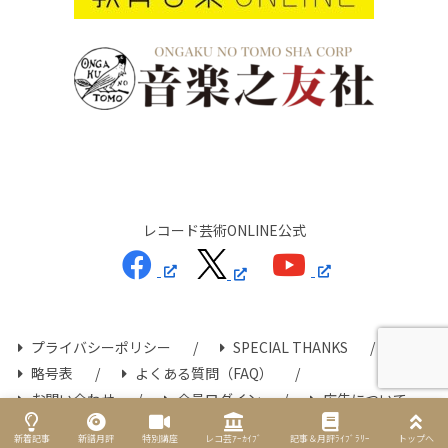
レコード芸術ONLINE公式
プライバシーポリシー
SPECIAL THANKS
略号表
よくある質問（FAQ）
お問い合わせ
会員ログイン
広告について
Copyright © 2024 レコード芸術ONLINE All Rights Reserved.
新着記事
新譜月評
特別講座
レコ芸ｱｰｶｲﾌﾞ
記事＆月評ﾗｲﾌﾞﾗﾘｰ
トップへ