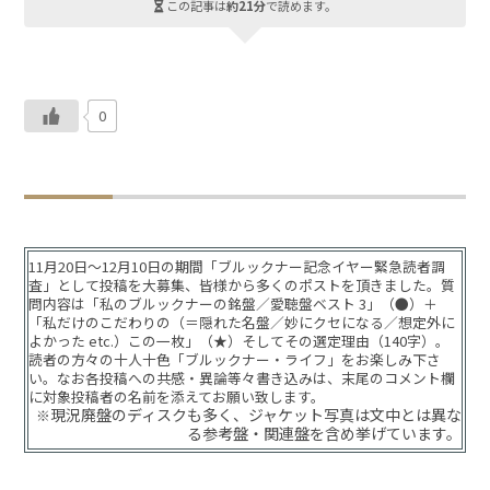
この記事は
約21分
で読めます。
0
11月20日～12月10日の期間「ブルックナー記念イヤー緊急読者調
査」として投稿を大募集、皆様から多くのポストを頂きました。質
問内容は「私のブルックナーの銘盤／愛聴盤ベスト 3」（●）＋
「私だけのこだわりの（＝隠れた名盤／妙にクセになる／想定外に
よかった etc.）この一枚」（★）そしてその選定理由（140字）。
読者の方々の十人十色「ブルックナー・ライフ」をお楽しみ下さ
い。なお各投稿への共感・異論等々書き込みは、末尾のコメント欄
に対象投稿者の名前を添えてお願い致します。
現況廃盤のディスクも多く、ジャケット写真は文中とは異な
※
る参考盤・関連盤を含め挙げています。