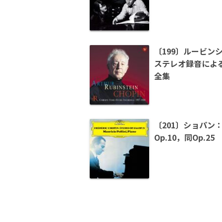
〔199〕ルービン
ステレオ録音によ
全集
〔201〕ショパン
Op.10，同Op.25