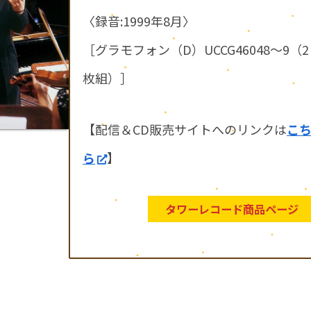
〈録音:1999年8月〉
［グラモフォン（D）UCCG46048～9（2
枚組）］
【配信＆CD販売サイトへのリンクは
こ
ら
】
タワーレコード商品ページ