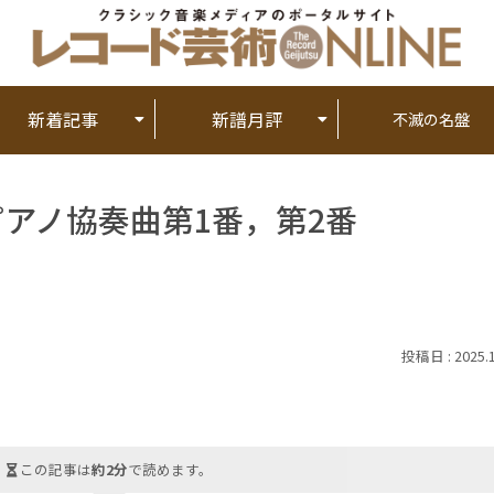
新着記事
新譜月評
不滅の名盤
ピアノ協奏曲第1番，第2番
2025.
この記事は
約2分
で読めます。