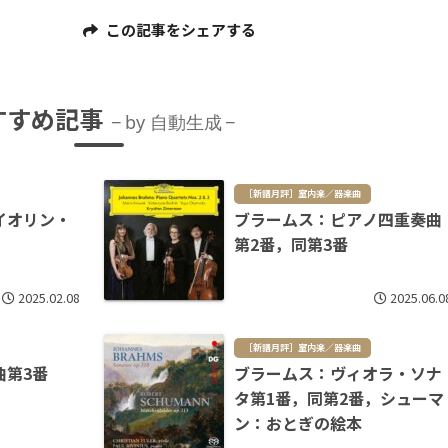
この記事をシェアする
すすめ記事
by 自動生成
［新譜月評］室内楽／器楽曲
イオリン・
ブラームス：ピアノ四重奏曲
第2番，同第3番
2025.02.08
2025.06.0
［新譜月評］室内楽／器楽曲
曲第3番
ブラームス：ヴィオラ・ソナ
タ第1番，同第2番，シューマ
ン：おとぎの絵本