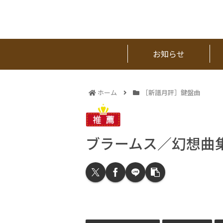
お知らせ
ホーム
［新譜月評］鍵盤曲
ブラームス／幻想曲