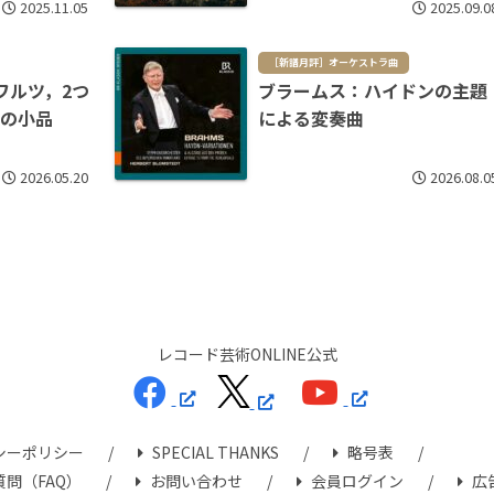
2025.11.05
2025.09.0
［新譜月評］オーケストラ曲
ワルツ，2つ
ブラームス：ハイドンの主題
つの小品
による変奏曲
2026.05.20
2026.08.0
レコード芸術ONLINE公式
シーポリシー
SPECIAL THANKS
略号表
問（FAQ）
お問い合わせ
会員ログイン
広