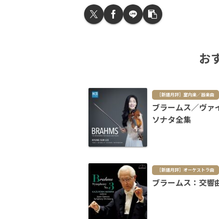
お
［新譜月評］室内楽／器楽曲
ブラームス／ヴァ
ソナタ全集
［新譜月評］オーケストラ曲
ブラームス：交響