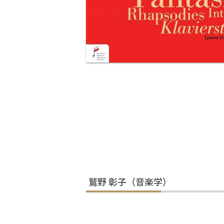
鷲野 彰子（音楽学）