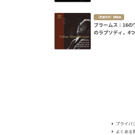
［新譜月評］鍵盤曲
ブラームス：16の
のラプソディ，4
プライバ
よくある質