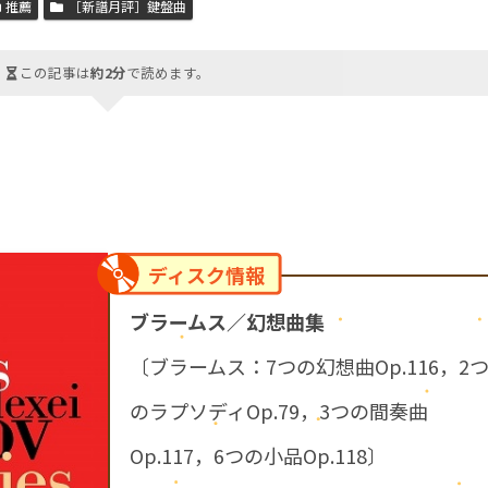
推薦
［新譜月評］鍵盤曲
この記事は
約2分
で読めます。
ディスク情報
ブラームス／幻想曲集
〔ブラームス：7つの幻想曲Op.116，2
のラプソディOp.79，3つの間奏曲
Op.117，6つの小品Op.118〕