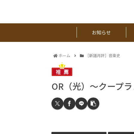
お知らせ
ホーム
［新譜月評］音楽史
OR（光）～クープ