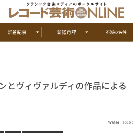
新着記事
新譜月評
不滅の名盤
ランとヴィヴァルディの作品による
2026.