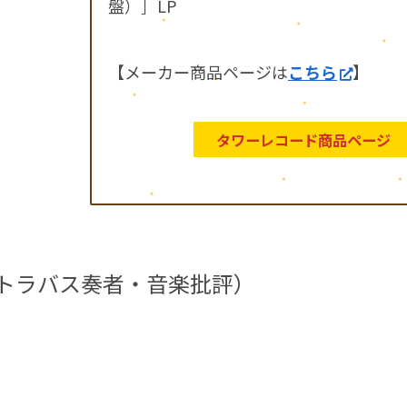
盤）］LP
【メーカー商品ページは
こちら
】
タワーレコード商品ページ
ントラバス奏者・音楽批評）