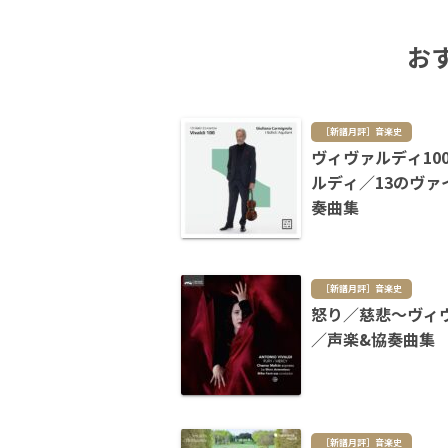
お
［新譜月評］音楽史
ヴィヴァルディ10
ルディ／13のヴァ
奏曲集
［新譜月評］音楽史
怒り／慈悲～ヴィ
／声楽&協奏曲集
［新譜月評］音楽史