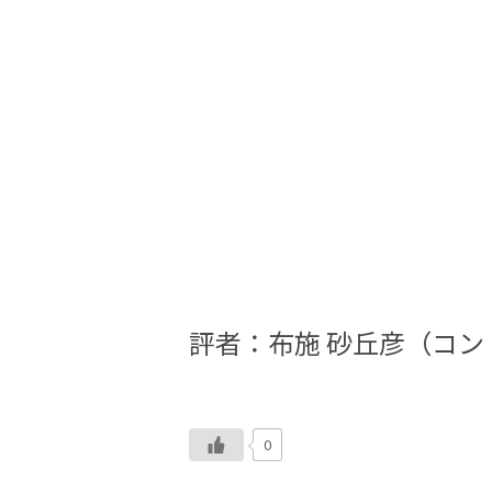
評者：布施 砂丘彦（コ
0