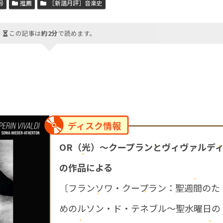
号
推薦
［新譜月評］音楽史
この記事は
約2分
で読めます。
ディスク情報
OR（光）～クープランとヴィヴァルデ
の作品による
〔フランソワ・クープラン：聖週間のた
めのルソン・ド・テネブル～聖水曜日の