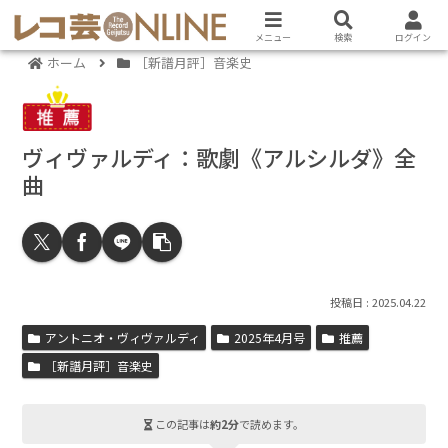
メニュー
検索
ログイン
ホーム
［新譜月評］音楽史
ヴィヴァルディ：歌劇《アルシルダ》全
曲
2025.04.22
アントニオ・ヴィヴァルディ
2025年4月号
推薦
［新譜月評］音楽史
この記事は
約2分
で読めます。