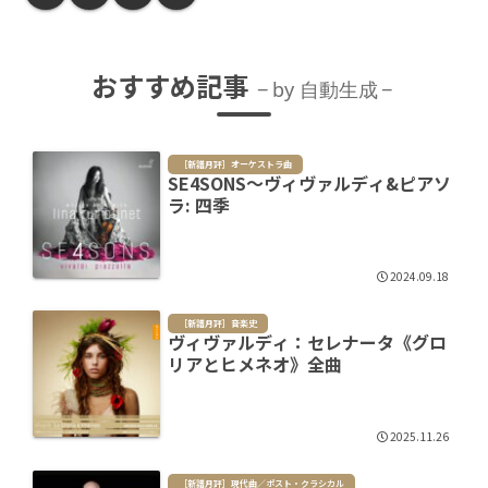
おすすめ記事
by 自動生成
［新譜月評］オーケストラ曲
SE4SONS～ヴィヴァルディ&ピアソ
ラ: 四季
2024.09.18
［新譜月評］音楽史
ヴィヴァルディ：セレナータ《グロ
リアとヒメネオ》全曲
2025.11.26
［新譜月評］現代曲／ポスト・クラシカル