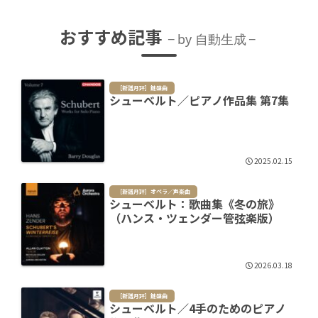
おすすめ記事
by 自動生成
［新譜月評］鍵盤曲
シューベルト／ピアノ作品集 第7集
2025.02.15
［新譜月評］オペラ／声楽曲
シューベルト：歌曲集《冬の旅》
（ハンス・ツェンダー管弦楽版）
2026.03.18
［新譜月評］鍵盤曲
シューベルト／4手のためのピアノ