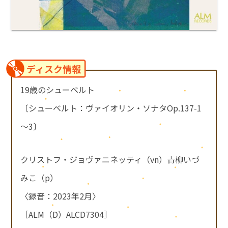
ディスク情報
19歳のシューベルト
〔シューベルト：ヴァイオリン・ソナタOp.137-1
～3〕
クリストフ・ジョヴァニネッティ（vn）青柳いづ
みこ（p）
〈録音：2023年2月〉
［ALM（D）ALCD7304］