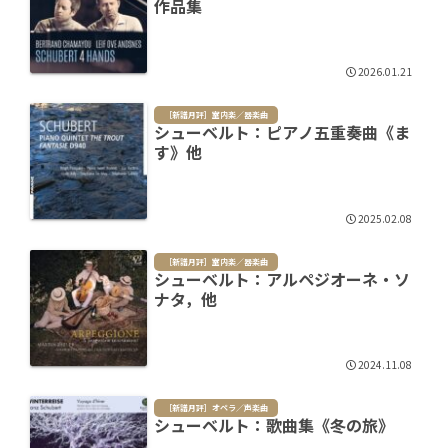
作品集
2026.01.21
［新譜月評］室内楽／器楽曲
シューベルト：ピアノ五重奏曲《ま
す》他
2025.02.08
［新譜月評］室内楽／器楽曲
シューベルト：アルペジオーネ・ソ
ナタ，他
2024.11.08
［新譜月評］オペラ／声楽曲
シューベルト：歌曲集《冬の旅》