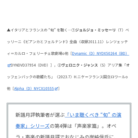
▲イタリアとフランスの “旬” を聴く—①
ジョルジョ・ミッセーリ
（T）ベ
ッリーニ《ビアンカとフェルナンド》全曲〈収録2011.11〉レンツェッテ
ィ＝カルロ・フェリーチェ歌劇場o他［
Dynamic（D）NYDX50264（BD）
DYNDVD37954（DVD）］，②
ヴェロニク・ジャンス
（S）アリア集「オ
ッフェンバックの歌姫たち」〈2023.7〉H.ニケ＝フランス国立ロワールo
他［
Alpha（D）NYCX10555
］
新譜月評執筆者が選ぶ
「いま聴くべき “旬” の演
奏家」シリーズ
の第4弾は「声楽家篇」。オペ
ラ・声楽の新譜月評でおなじみの岸純信氏に、