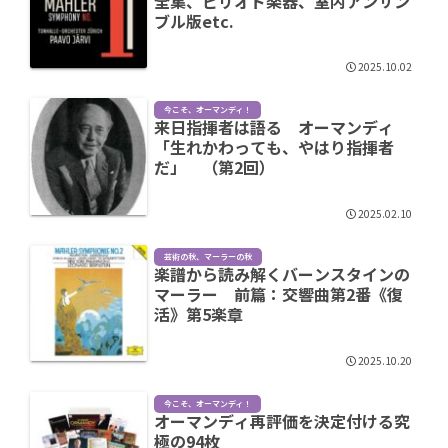
全集、ピリオド楽器、室内アンサン
ブル版etc.
2025.10.02
今こそ、オーマンディ！
来日指揮者は語る オーマンディ
「生れかわっても、やはり指揮者
だ」 （第2回）
2025.02.10
芸術の秋、マーラーの秋
楽譜から読み解くバーンスタインの
マーラー 前篇：交響曲第2番《復
活》第5楽章
2025.10.20
今こそ、オーマンディ！
オーマンディ再評価を決定付ける究
極の94枚