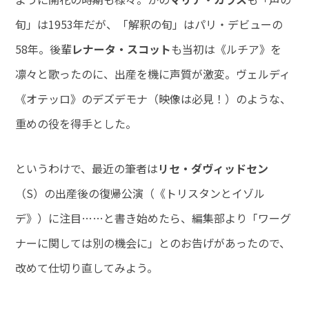
旬」は1953年だが、「解釈の旬」はパリ・デビューの
58年。後輩
レナータ・スコット
も当初は《ルチア》を
凛々と歌ったのに、出産を機に声質が激変。ヴェルディ
《オテッロ》のデズデモナ（映像は必見！）のような、
重めの役を得手とした。
というわけで、最近の筆者は
リセ・ダヴィッドセン
（S）の出産後の復帰公演（《トリスタンとイゾル
デ》）に注目……と書き始めたら、編集部より「ワーグ
ナーに関しては別の機会に」とのお告げがあったので、
改めて仕切り直してみよう。