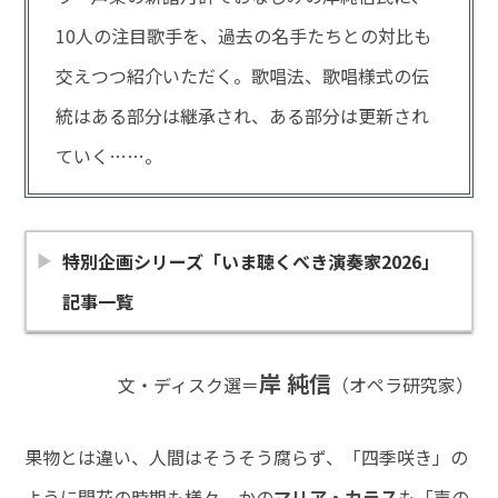
10人の注目歌手を、過去の名手たちとの対比も
交えつつ紹介いただく。歌唱法、歌唱様式の伝
統はある部分は継承され、ある部分は更新され
ていく……。
特別企画シリーズ「いま聴くべき演奏家2026」
記事一覧
岸 純信
文・ディスク選＝
（オペラ研究家）
果物とは違い、人間はそうそう腐らず、「四季咲き」の
ように開花の時期も様々。かの
マリア・カラス
も「声の