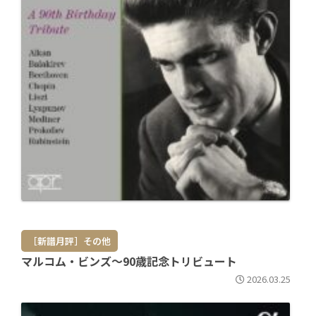
［新譜月評］その他
マルコム・ビンズ～90歳記念トリビュート
2026.03.25