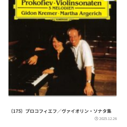
〔175〕プロコフィエフ／ヴァイオリン・ソナタ集
2025.12.26