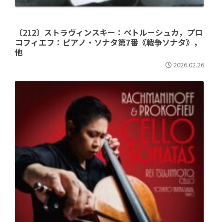
〔212〕ストラヴィンスキー：ペトルーシュカ，プロ
コフィエフ：ピアノ・ソナタ第7番《戦争ソナタ》，
他
2026.02.26