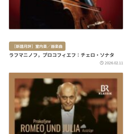
［新譜月評］室内楽／器楽曲
ラフマニノフ，プロコフィエフ：チェロ・ソナタ
2026.02.11