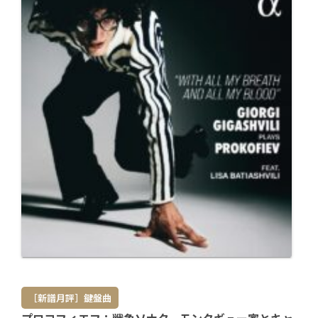
［新譜月評］鍵盤曲