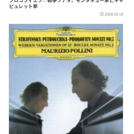
プロコフィエフ：戦争ソナタ，モンタギュー家とキャ
ピュレット家
2026.03.18