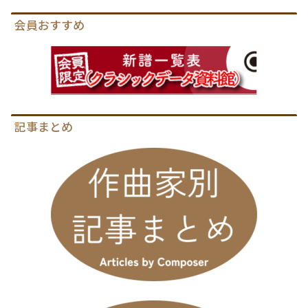
会員おすすめ
記事まとめ