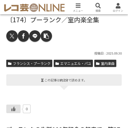
メニュー
検索
ログイン
〔174〕プーランク／室内楽全集
2025.09.30
フランシス・プーランク
エマニュエル・パユ
室内楽曲
この記事は
約2分
で読めます。
0