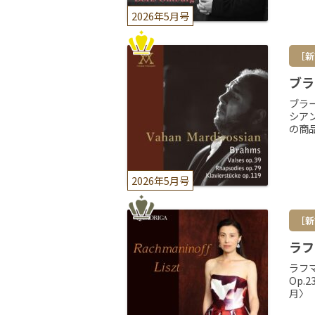
2026年5月号
［新
ブラ
ブラ
シアン
の商
2026年5月号
［新
ラフ
ラフマ
Op.
月〉［