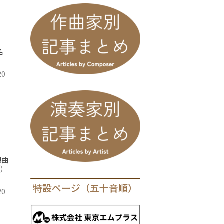
品
20
想曲
g）
特設ページ（五十音順）
20