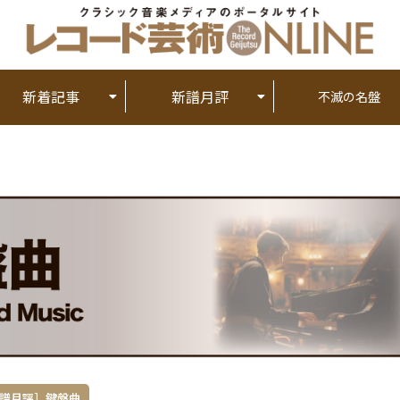
新着記事
新譜月評
不滅の名盤
譜月評］鍵盤曲