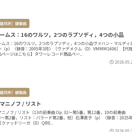
譜月評］鍵盤曲
ームス：16のワルツ，2つのラプソディ，4つの小品
ームス：16のワルツ，2つのラプソディ，4つの小品ヴァハン・マルディ
（p）〈録音：2005年3月〉［ヴァデメクム（D）VMMM1606］【代
品ページはこちら】タワーレコード商品ペー...
2026.05.
譜月評］鍵盤曲
マニノフ / リスト
ニノフ / リスト〔13の前奏曲 Op. 32～第5番，第12番，10の前奏曲
23～第2番，リスト：バラード第2番，他〕石澤直子（p）〈録音：2025年
クァッドリーガ（D）QR0...
2026.05.