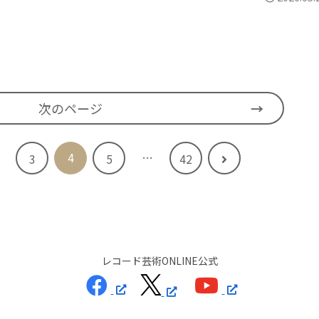
次のページ
4
…
次
3
5
42
へ
レコード芸術ONLINE公式