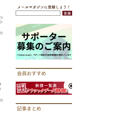
っ
シ
20
会員おすすめ
サ
）
20
記事まとめ