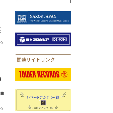
人
p）
20
関連サイトリンク
情
小曲
20