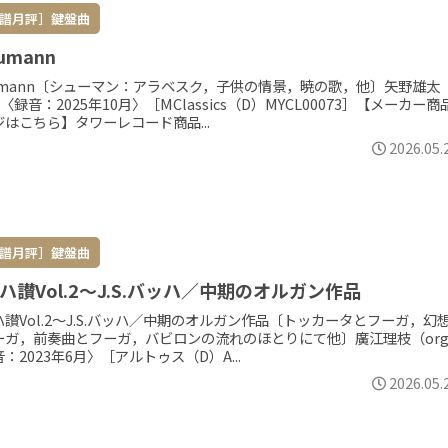
譜月評］鍵盤曲
umann
humann〔シューマン：アラベスク，子供の情景，暁の歌，他〕矢野雄太
〈録音：2025年10月〉［MClassics（D）MYCL00073］【メーカー商
ジはこちら】タワーレコード商品...
2026.05.
譜月評］鍵盤曲
ハ讃Vol.2～J.S.バッハ／中期のオルガン作品
讃Vol.2～J.S.バッハ／中期のオルガン作品〔トッカータとフーガ，幻
ーガ，前奏曲とフーガ，バビロンの流れのほとりにて他〕廣江理枝（or
：2023年6月〉［アルトゥス（D）A...
2026.05.