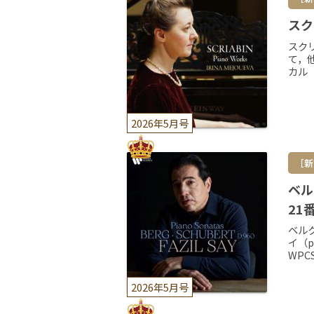
スク
スク
て，
カル（
2026年5月号
［新
ベル
21
ベル
イ（
WPC
2026年5月号