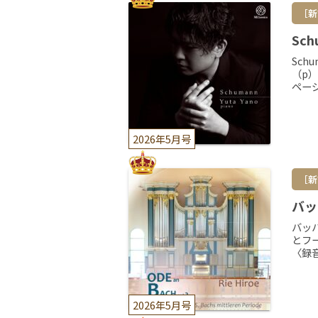
［新
Sch
Sc
（p）
ペー
2026年5月号
［新
バッ
バッハ
とフ
〈録音
2026年5月号