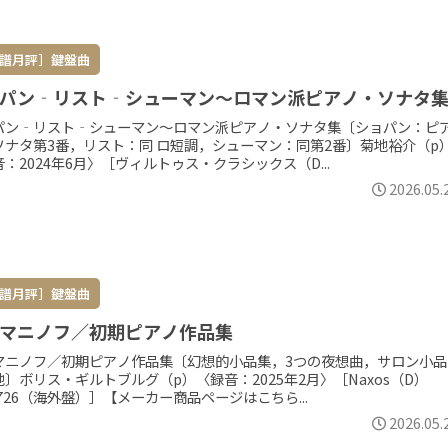
譜月評］鍵盤曲
パン‐リスト‐シューマン～ロマン派ピアノ・ソナタ
パン‐リスト‐シューマン～ロマン派ピアノ・ソナタ集〔ショパン：ピ
ソナタ第3番，リスト：同 ロ短調，シューマン：同第2番〕菊地裕介（p
：2024年6月〉［ヴィルトゥス・クラシックス（D...
2026.05.
譜月評］鍵盤曲
マニノフ／初期ピアノ作品集
マニノフ／初期ピアノ作品集〔幻想的小品集，3つの夜想曲，サロン小品
〕ボリス・ギルトブルグ（p）〈録音：2025年2月〉［Naxos（D）
4726（海外盤）］【メーカー商品ページはこちら...
2026.05.