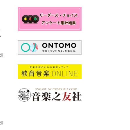
集
ア
）
20
20