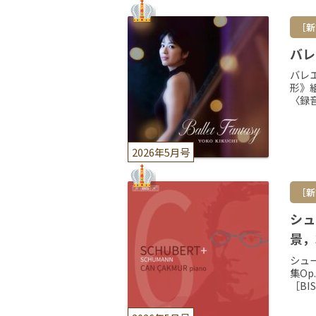
［新
バレ
バレ
形》
〈録音
2026年5月号
［新
シュ
景，
シュ
集Op
［BI