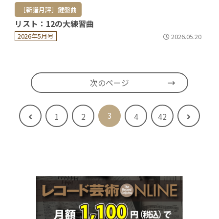
［新譜月評］鍵盤曲
リスト：12の大練習曲
2026年5月号
2026.05.20
次のページ
3
前
次
1
2
4
42
へ
へ