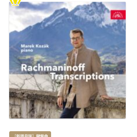
［新譜月評］鍵盤曲