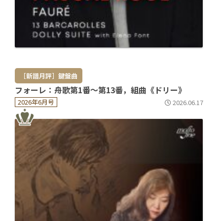
［新譜月評］鍵盤曲
フォーレ：舟歌第1番～第13番，組曲《ドリー》
2026年6月号
2026.06.17