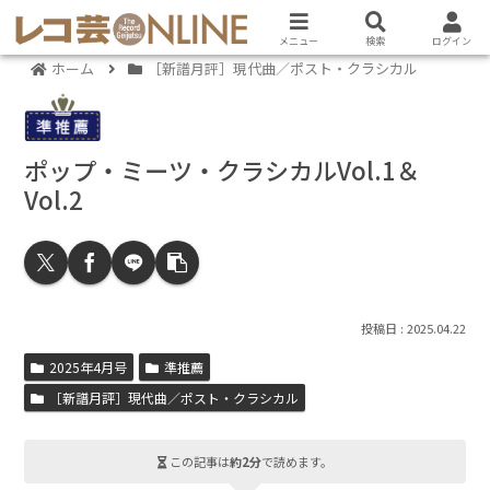
メニュー
検索
ログイン
ホーム
［新譜月評］現代曲／ポスト・クラシカル
ポップ・ミーツ・クラシカルVol.1＆
Vol.2
2025.04.22
2025年4月号
準推薦
［新譜月評］現代曲／ポスト・クラシカル
この記事は
約2分
で読めます。