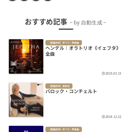
おすすめ記事
by 自動生成
［新譜月評］オペラ／声楽曲
ヘンデル：オラトリオ《イェフタ》
全曲
2025.03.15
［新譜月評］音楽史
バロック・コンチェルト
2024.12.22
［新譜月評］オペラ／声楽曲