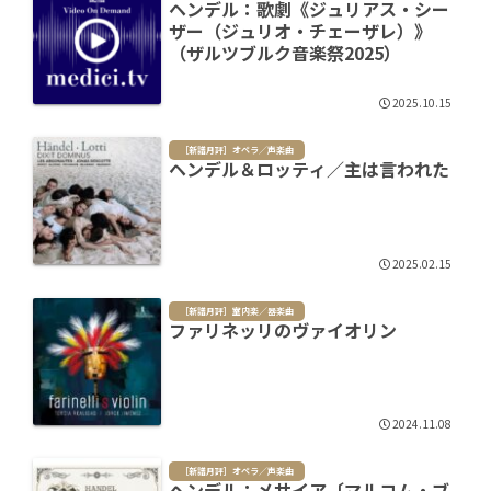
ヘンデル：歌劇《ジュリアス・シー
ザー（ジュリオ・チェーザレ）》
（ザルツブルク音楽祭2025）
2025.10.15
［新譜月評］オペラ／声楽曲
ヘンデル＆ロッティ／主は言われた
2025.02.15
［新譜月評］室内楽／器楽曲
ファリネッリのヴァイオリン
2024.11.08
［新譜月評］オペラ／声楽曲
ヘンデル：メサイア〔マルコム・ブ