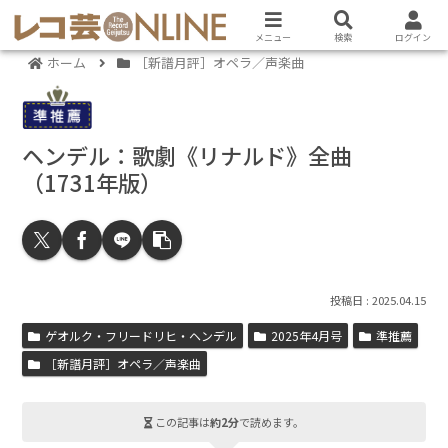
メニュー
検索
ログイン
ホーム
［新譜月評］オペラ／声楽曲
ヘンデル：歌劇《リナルド》全曲
（1731年版）
2025.04.15
ゲオルク・フリードリヒ・ヘンデル
2025年4月号
準推薦
［新譜月評］オペラ／声楽曲
この記事は
約2分
で読めます。