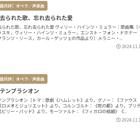
譜月評］オペラ／声楽曲
去られた歌、忘れ去られた愛
去られた歌、忘れ去られた愛 ヴィリー・ハインツ・ミュラー：歌曲集〔
ラスキ，ヴィリー・ハインツ・ミュラー，エンスト・フォン・ドホナー
フランツ・リース，カール・ゲッツェの作品より〕メラニー・...
2024.11.
譜月評］オペラ／声楽曲
テンプラシオン
テンプラシオン〔トマ：歌劇《ハムレット》より，グノー：《ファウス
《ロメオとジュリエット》より，コルンゴルト：《死の都》より，ブリ
《ビリー・バッド》より，モーツァルト：《フィガロの結婚》《...
2024.11.