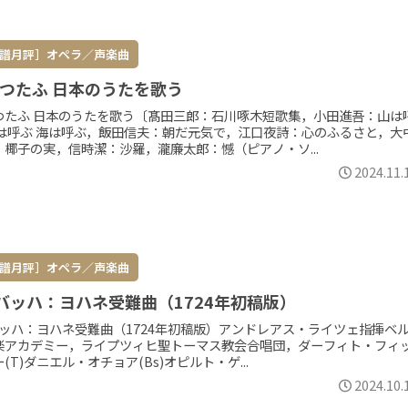
譜月評］オペラ／声楽曲
つたふ 日本のうたを歌う
つたふ 日本のうたを歌う〔髙田三郎：石川啄木短歌集，小田進吾：山は
野は呼ぶ 海は呼ぶ，飯田信夫：朝だ元気で，江口夜詩：心のふるさと，大
：椰子の実，信時潔：沙羅，瀧廉太郎：憾（ピアノ・ソ...
2024.11.
譜月評］オペラ／声楽曲
S.バッハ：ヨハネ受難曲（1724年初稿版）
S.バッハ：ヨハネ受難曲（1724年初稿版）アンドレアス・ライツェ指揮ベ
楽アカデミー，ライプツィヒ聖トーマス教会合唱団，ダーフィト・フィ
(T)ダニエル・オチョア(Bs)オピルト・ゲ...
2024.10.