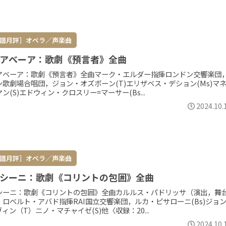
譜月評］オペラ／声楽曲
アベーア：歌劇《預言者》全曲
アベーア：歌劇《預言者》全曲マーク・エルダー指揮ロンドン交響楽団
ン歌劇場合唱団，ジョン・オズボーン(T)エリザベス・デション(Ms)マ
ン(S)エドウィン・クロスリー=マーサー(Bs...
2024.10.
譜月評］オペラ／声楽曲
シーニ：歌劇《コリントの包囲》全曲
シーニ：歌劇《コリントの包囲》全曲カルルス・パドリッサ（演出，舞
）ロベルト・アバド指揮RAI国立交響楽団，ルカ・ピサローニ(Bs)ジョ
ィン（T）ニノ・マチャイゼ(S)他〈収録：20...
2024.10.