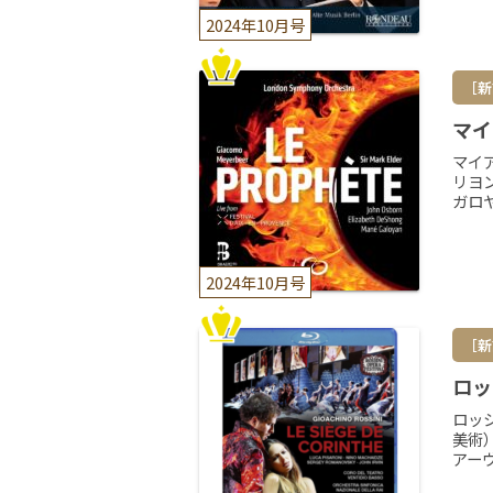
2024年10月号
［新
マイ
マイ
リヨ
ガロヤ
2024年10月号
［新
ロッ
ロッ
美術
アーヴ