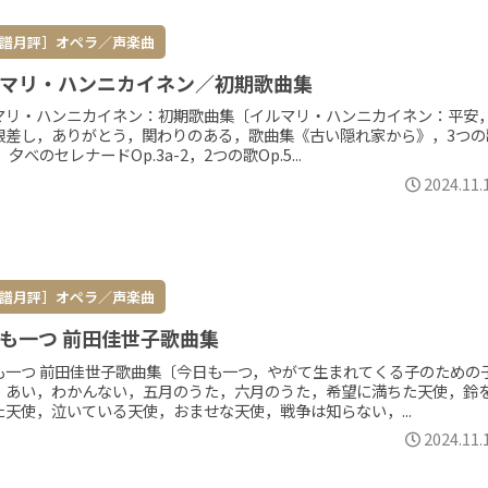
譜月評］オペラ／声楽曲
マリ・ハンニカイネン／初期歌曲集
マリ・ハンニカイネン：初期歌曲集〔イルマリ・ハンニカイネン：平安
眼差し，ありがとう，関わりのある，歌曲集《古い隠れ家から》，3つの
3，夕べのセレナードOp.3a-2，2つの歌Op.5...
2024.11.
譜月評］オペラ／声楽曲
も一つ 前田佳世子歌曲集
も一つ 前田佳世子歌曲集〔今日も一つ，やがて生まれてくる子のための
，あい，わかんない，五月のうた，六月のうた，希望に満ちた天使，鈴
た天使，泣いている天使，おませな天使，戦争は知らない，...
2024.11.