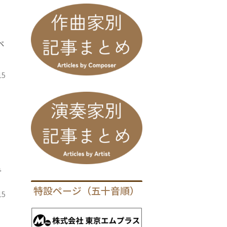
ベ
15
テ
特設ページ（五十音順）
15