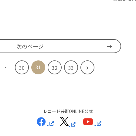
次のページ
…
31
次
30
32
33
へ
レコード芸術ONLINE公式