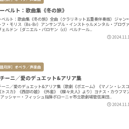
ーベルト：歌曲集《冬の旅》
ーベルト：歌曲集《冬の旅》全曲（クラリネット五重奏伴奏版）ジャン=
トフ・モリス（Bs-Br）アンサンブル・インストゥルメンタル・プロヴ
ェルドン〔ダニエル・パロヤン（cl）ベルナール...
2024.11.
譜月評］オペラ／声楽曲
チーニ／愛のデュエット&アリア集
チーニ／愛のデュエット&アリア集〔歌劇《ボエーム》《マノン・レス
《トスカ》《西部の娘》《外套》《蝶々夫人》より〕ヨナス・カウフマ
）アッシャー・フィッシュ指揮ボローニャ市立歌劇場管弦楽団...
2024.11.