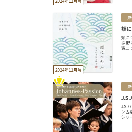
2024年11月号
［新
頬に
頬に
ぶ 
寅二
2024年11月号
［新
J.
J.
ン古
シャー