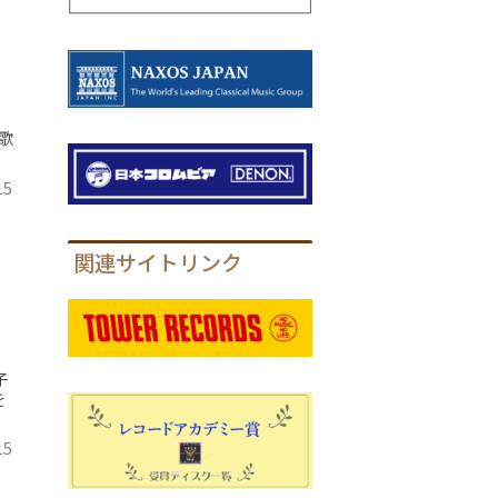
，
歌
15
関連サイトリンク
子
を
15