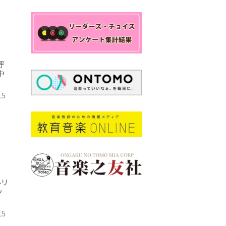
呼
中
15
ルリ
ッ
15