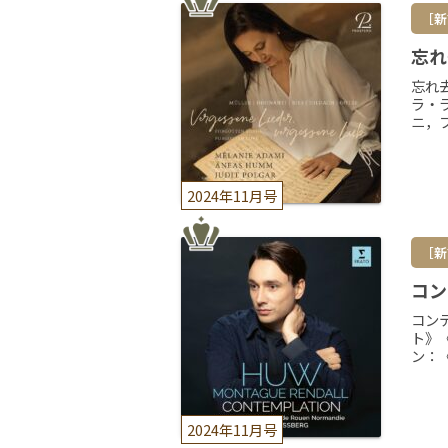
［新
忘れ
忘れ
ラ・
ニ，
2024年11月号
［新
コン
コン
ト》
ン：
2024年11月号