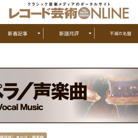
新着記事
新譜月評
不滅の名盤
譜月評］オペラ／声楽曲