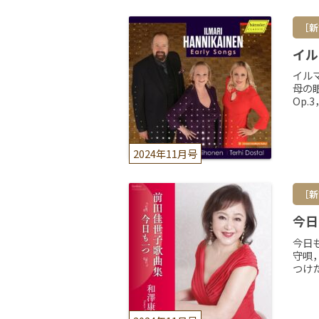
［新
イル
イル
母の
Op.
2024年11月号
［新
今日
今日
守唄
つけ