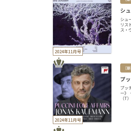
シュ
シュ
リス
ス・ヴ
2024年11月号
［新
プッ
プッ
ー》
（T
2024年11月号