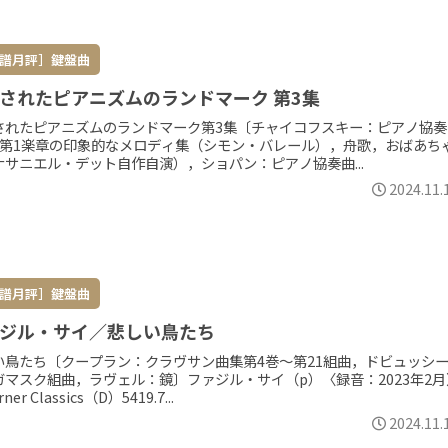
譜月評］鍵盤曲
されたピアニズムのランドマーク 第3集
されたピアニズムのランドマーク第3集〔チャイコフスキー：ピアノ協奏
番第1楽章の印象的なメロディ集（シモン・バレール），舟歌，おばあち
ナサニエル・デット自作自演），ショパン：ピアノ協奏曲...
2024.11.
譜月評］鍵盤曲
ジル・サイ／悲しい鳥たち
い鳥たち〔クープラン：クラヴサン曲集第4巻～第21組曲，ドビュッシ
ガマスク組曲，ラヴェル：鏡〕ファジル・サイ（p）〈録音：2023年2月
ner Classics（D）5419.7...
2024.11.