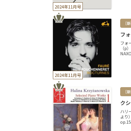
2024年11月号
［新
フォ
フォ
（p）
NAX
2024年11月号
［新
クシ
ハリ
より）
op.