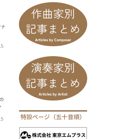
ソナ
15
の
，
特設ページ（五十音順）
15