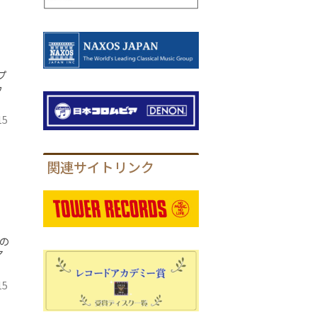
プ
ゥ
15
関連サイトリンク
の
ア
15