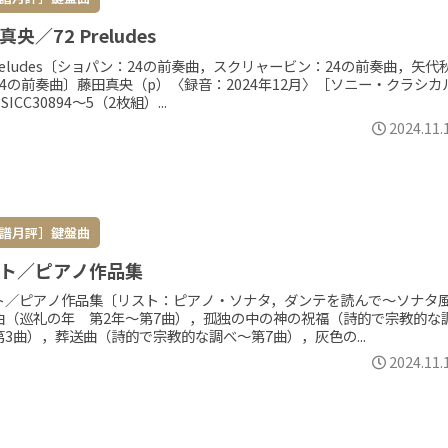
央／72 Preludes
Preludes〔ショパン：24の前奏曲，スクリャービン：24の前奏曲，矢代
24の前奏曲〕藤田真央（p）〈録音：2024年12月〉［ソニー・クラシカ
SICC30894～5（2枚組）...
2024.11.
譜月評］鍵盤曲
ト／ピアノ作品集
ト／ピアノ作品集〔リスト：ピアノ・ソナタ，ダンテを読んで～ソナタ
曲（巡礼の年 第2年～第7曲），孤独の中の神の祝福（詩的で宗教的な
第3曲），葬送曲（詩的で宗教的な調べ～第7曲），灰色の...
2024.11.