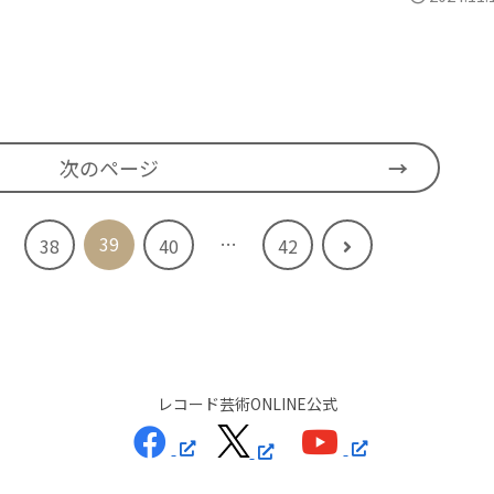
次のページ
39
…
次
38
40
42
へ
レコード芸術ONLINE公式