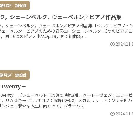
譜月評］鍵盤曲
ク，シェーンベルク，ヴェーベルン／ピアノ作品集
ク，シェーンベルク，ヴェーベルン／ピアノ作品集〔ベルク：ピアノ・
ヴェーベルン：ピアノのための変奏曲，シェーンベルク：3つのピアノ曲
11，同：6つのピアノ小品Op.19，同：組曲Op....
2024.11.
譜月評］鍵盤曲
－Twenty－
－Twenty－〔シューベルト：楽興の時第3番，ベートーヴェン：エリーゼ
に，リムスキー=コルサコフ：熊蜂は飛ぶ，スカルラッティ：ソナタK.27
ランジェ：新たな人生に向かって，ブラームス...
2024.11.