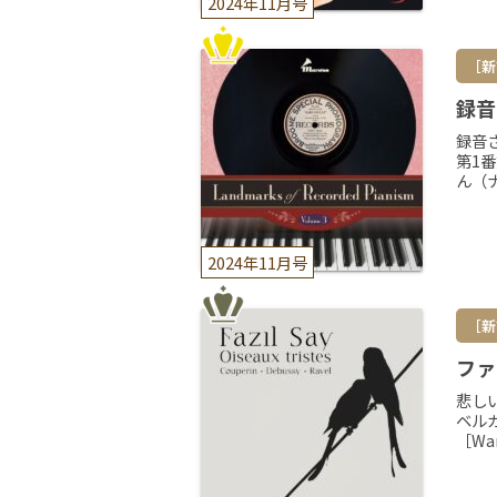
2024年11月号
［新
録音
録音
第1
ん（
2024年11月号
［新
ファ
悲し
ベル
［War