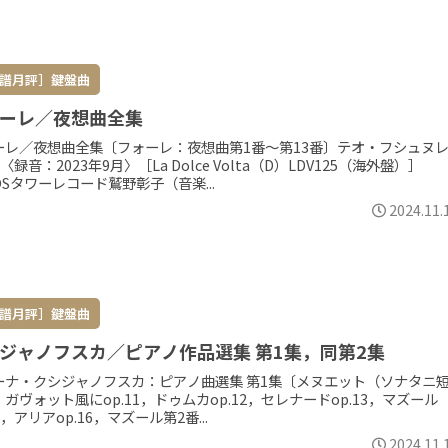
譜月評］鍵盤曲
ーレ／夜想曲全集
ーレ／夜想曲全集〔フォーレ：夜想曲第1番～第13番〕テオ・フシュヌ
〈録音：2023年9月〉［La Dolce Volta（D）LDV125（海外盤）］
OSタワーレコード鷲野彰子（音楽...
2024.11.
譜月評］鍵盤曲
ジャノフスカ／ピアノ作品選集 第1集，同第2集
ーナ・クシジャノフスカ：ピアノ曲選集 第1集〔メヌエット（ソナタニ
ガヴォット風にop.11，ドゥムカop.12，セレナードop.13，マズール
15，アリアop.16，マズール第2番...
2024.11.