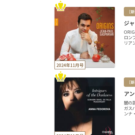
［新
ジャ
OR
ロン
リア
2024年11月号
［新
アン
闇の
ガス
ンナ・