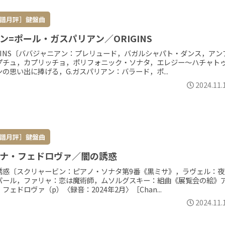
譜月評］鍵盤曲
ン=ポール・ガスパリアン／ORIGINS
IGINS〔ババジャニアン：プレリュード，バガルシャパト・ダンス，アン
プチュ，カプリッチョ，ポリフォニック・ソナタ，エレジー～ハチャト
ンの思い出に捧げる，G.ガスパリアン：バラード，ポ...
2024.11.
譜月評］鍵盤曲
ナ・フェドロヴァ／闇の誘惑
誘惑〔スクリャービン：ピアノ・ソナタ第9番《黒ミサ》，ラヴェル：夜
パール，ファリャ：恋は魔術師，ムソルグスキー：組曲《展覧会の絵》
フェドロヴァ（p）〈録音：2024年2月〉［Chan...
2024.11.