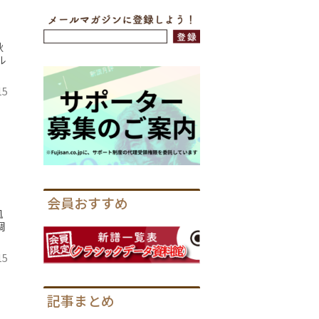
秋
ル
15
会員おすすめ
風
調
15
記事まとめ