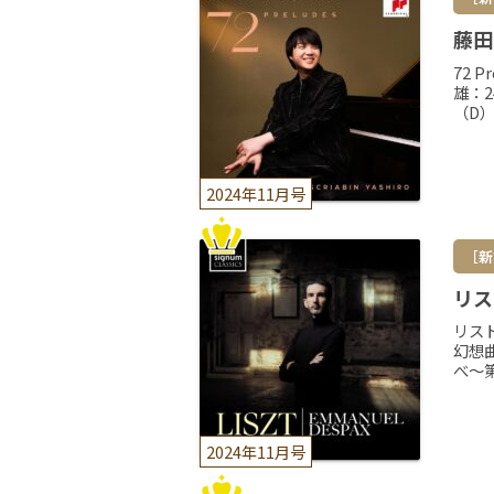
藤田真
72 
雄：
（D）
2024年11月号
［新
リス
リス
幻想
べ～
2024年11月号