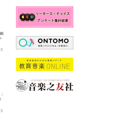
曲
ゃ
15
ー：
〉
15