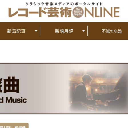
新着記事
新譜月評
不滅の名盤
譜月評］鍵盤曲